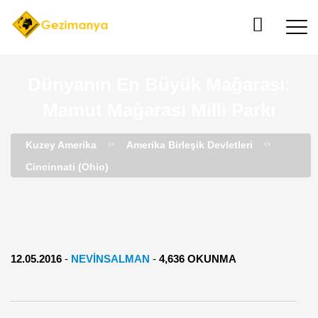
Dünyanın En Büyük Mağarası:
Mamut Mağarası Milli Parkı
Kuzey Amerika
Amerika Birleşik Devletleri
Cincinnati (Ohio)
12.05.2016
-
NEVINSALMAN
-
4,636 OKUNMA