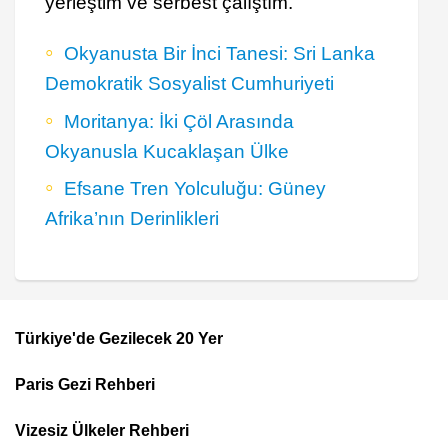
yerleştim ve serbest çalıştım.
Okyanusta Bir İnci Tanesi: Sri Lanka
Demokratik Sosyalist Cumhuriyeti
Moritanya: İki Çöl Arasında
Okyanusla Kucaklaşan Ülke
Efsane Tren Yolculuğu: Güney
Afrika’nın Derinlikleri
Türkiye'de Gezilecek 20 Yer
Footer
Paris Gezi Rehberi
Top
Menu
Vizesiz Ülkeler Rehberi