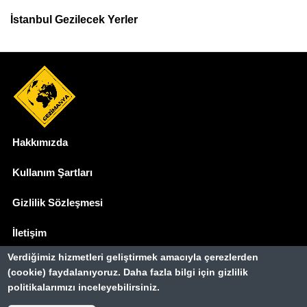
İstanbul Gezilecek Yerler
Hakkımızda
Dipnot
Kullanım Şartları
Gizlilik Sözleşmesi
İletişim
Verdiğimiz hizmetleri geliştirmek amacıyla çerezlerden
Basında Biz
(cookie) faydalanıyoruz. Daha fazla bilgi için gizlilik
politikalarımızı inceleyebilirsiniz.
Gezimanya Turizm, TÜRSAB'a kayıtlı bir
seyahat acentasıdır.