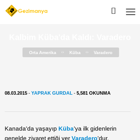
Kalbim Küba'da Kaldı: Varadero
Orta Amerika
Küba
Varadero
08.03.2015
-
YAPRAK GURDAL
-
5,581 OKUNMA
Kanada'da yaşayıp
Küba
’ya ilk gidenlerin
genelde ziyaret ettiği yer
Varadero
'dur.