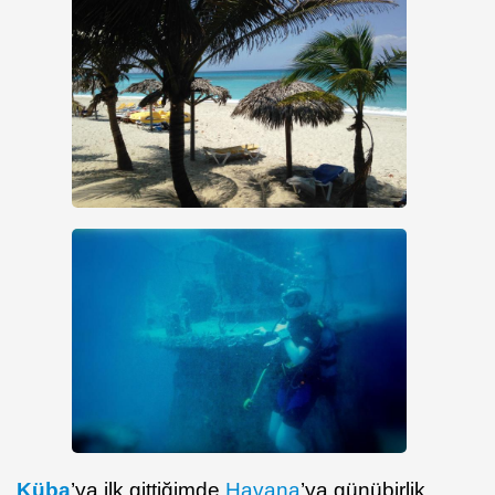
Küba
’ya ilk gittiğimde
Havana
’ya günübirlik