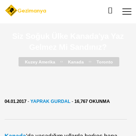
Siz Soğuk Ülke Kanada'ya Yaz
Gelmez Mi Sandınız?
Kuzey Amerika
Kanada
Toronto
04.01.2017
-
YAPRAK GURDAL
-
16,767 OKUNMA
Kanada
'da yaşadığım yıllarda herkes bana