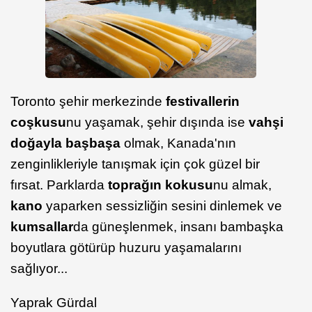
Toronto şehir merkezinde
festivallerin
coşkusu
nu yaşamak, şehir dışında ise
vahşi
doğayla başbaşa
olmak, Kanada'nın
zenginlikleriyle tanışmak için çok güzel bir
fırsat. Parklarda
toprağın kokusu
nu almak,
kano
yaparken sessizliğin sesini dinlemek ve
kumsallar
da güneşlenmek, insanı bambaşka
boyutlara götürüp huzuru yaşamalarını
sağlıyor...
Yaprak Gürdal