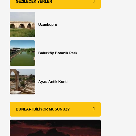
GEZILECEK YERLER
Uzunköprü
Bakırköy Botanik Park
Ayas Antik Kenti
BUNLARI BILIYOR MUSUNUZ?