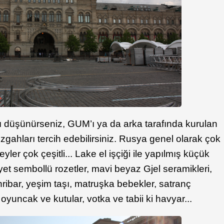
 düşünürseniz, GUM’ı ya da arka tarafında kurulan
tezgahları tercih edebilirsiniz. Rusya genel olarak çok
yler çok çeşitli... Lake el işçiği ile yapılmış küçük
vyet sembollü rozetler, mavi beyaz Gjel seramikleri,
ehribar, yeşim taşı, matruşka bebekler, satranç
oyuncak ve kutular, votka ve tabii ki havyar...