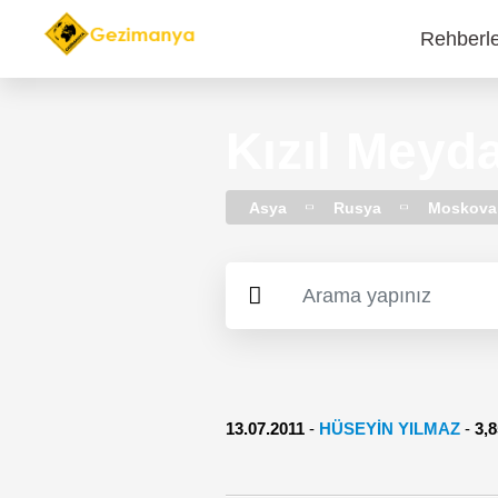
Rehberl
Main
navi
Kızıl Meyd
Asya
Rusya
Moskova
13.07.2011
-
HÜSEYİN YILMAZ
-
3,