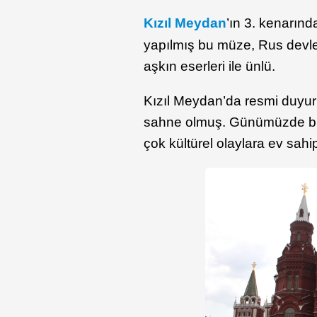
Kızıl Meydan
’ın 3. kenarın
yapılmış bu müze, Rus devle
aşkın eserleri ile ünlü.
Kızıl Meydan’da resmi duyuru
sahne olmuş. Günümüzde bu m
çok kültürel olaylara ev sahip