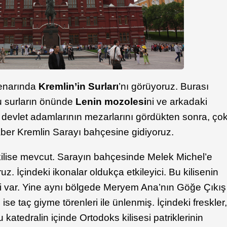
kenarında
Kremlin’in Surları
’nı görüyoruz. Burası
u surların önünde
Lenin mozolesi
ni ve arkadaki
 devlet adamlarının mezarlarını gördükten sonra, ço
raber Kremlin Sarayı bahçesine gidiyoruz.
ilise mevcut. Sarayın bahçesinde Melek Michel’e
z. İçindeki ikonalar oldukça etkileyici. Bu kilisenin
eri var. Yine aynı bölgede Meryem Ana’nın Göğe Çıkış
ise taç giyme törenleri ile ünlenmiş. İçindeki freskler
katedralin içinde Ortodoks kilisesi patriklerinin