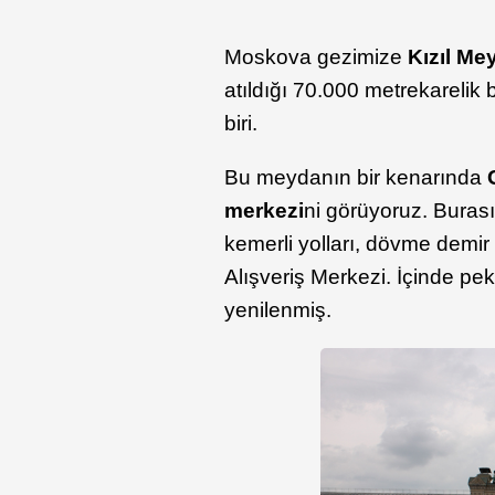
Moskova gezimize
Kızıl Me
atıldığı 70.000 metrekareli
biri.
Bu meydanın bir kenarında
merkezi
ni görüyoruz. Burası
kemerli yolları, dövme demir p
Alışveriş Merkezi. İçinde p
yenilenmiş.