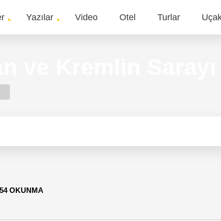
er
Yazılar
Video
Otel
Turlar
Uça
gation
an ve Kremlin Sarayı
854 OKUNMA