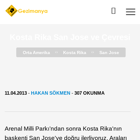
Kosta Rika San Jose ve Çevresi
Orta Amerika
Kosta Rika
San Jose
11.04.2013
-
HAKAN SÖKMEN
-
307 OKUNMA
Arenal Milli Parkı’ndan sonra Kosta Rika'nın
başkenti San Jose'ye doğru ilerliyoruz. Araları