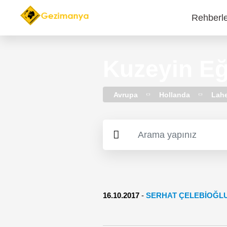
Rehberl
Main
navi
Kuzeyin Eğ
Avrupa
Hollanda
Lahe
16.10.2017
-
SERHAT ÇELEBIOĞL