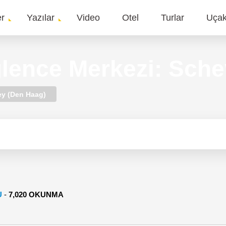
er
Yazılar
Video
Otel
Turlar
Uça
gation
lence Merkezi: Sch
y (Den Haag)
U
-
7,020 OKUNMA