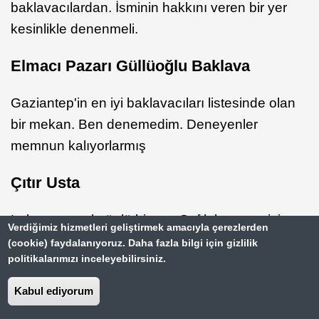
baklavacılardan. İsminin hakkını veren bir yer
kesinlikle denenmeli.
Elmacı Pazarı Güllüoğlu Baklava
Gaziantep'in en iyi baklavacıları listesinde olan
bir mekan. Ben denemedim. Deneyenler
memnun kalıyorlarmış
Çıtır Usta
Lahmacunuyla ünlü bir yer. Sırf lahmacun için
Verdiğimiz hizmetleri geliştirmek amacıyla çerezlerden
bile gidilir.
(cookie) faydalanıyoruz. Daha fazla bilgi için gizlilik
politikalarımızı inceleyebilirsiniz.
Tostçu Erol
Kabul ediyorum
Gaziantep'e gelip tost mu yiyeceğim diye