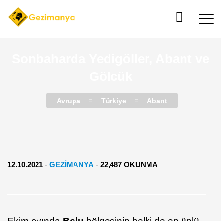
Sonbaharda Yedigöller, Abant ve
Gölcük
Avrupa
Türkiye
Abant
12.10.2021
-
GEZIMANYA
-
22,487 OKUNMA
Ekim ayında
Bolu
bölgesinin belki de en ünlü