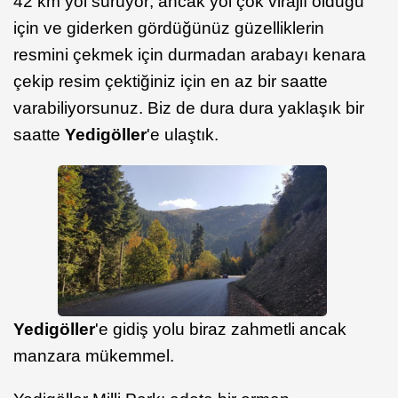
42 km yol sürüyor; ancak yol çok virajlı olduğu
için ve giderken gördüğünüz güzelliklerin
resmini çekmek için durmadan arabayı kenara
çekip resim çektiğiniz için en az bir saatte
varabiliyorsunuz. Biz de dura dura yaklaşık bir
saatte
Yedigöller
'e ulaştık.
Yedigöller
'e gidiş yolu biraz zahmetli ancak
manzara mükemmel.