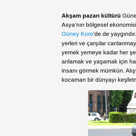
Akşam pazarı kültürü
Güney
Asya’nın bölgesel ekonomisin
Güney Kore
’de de yaygındır
yerleri ve çarşılar canlanma
yemek yemeye kadar her şey 
anlamak ve yaşamak için har
insanı görmek mümkün. Alışv
kocaman bir dünyayı keşfetme