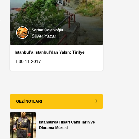
-
Serhat Çelebioğlu
Silver Yazar
İstanbul'a İstanbul'dan Yakın: Tirilye
30.11.2017
GEZI NOTLARI
İstanbul'da Hisart Canlı Tarih ve
Diorama Müzesi