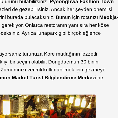
rlü ürünü bulabilirsiniz.
Pyeonghwa Fashion Town
zleri de gezebilirsiniz. Ancak her şeyden önemlisi
ini burada bulacaksınız. Bunun için rotanızı
Meokja
gerekiyor. Onlarca restoranın yanı sıra her köşe
eceksiniz. Ayrıca lunapark gibi birçok eğlence
tiyorsanız turunuza Kore mutfağının lezzetli
 iyi bir seçim olabilir. Dongdaemun 30 binin
 Zamanınızı verimli kullanabilmek için gezmeye
un Market Turist Bilgilendirme Merkezi
’ne