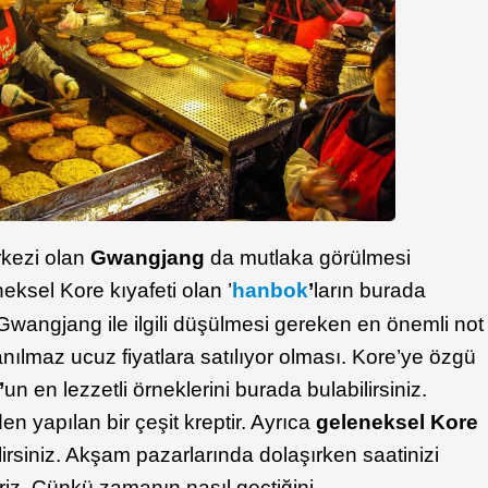
rkezi olan
Gwangjang
da mutlaka görülmesi
eksel Kore kıyafeti olan ’
hanbok
’
ların burada
Gwangjang ile ilgili düşülmesi gereken en önemli not
anılmaz ucuz fiyatlara satılıyor olması. Kore’ye özgü
’
un en lezzetli örneklerini burada bulabilirsiniz.
n yapılan bir çeşit kreptir. Ayrıca
geleneksel Kore
rsiniz. Akşam pazarlarında dolaşırken saatinizi
iriz. Çünkü zamanın nasıl geçtiğini