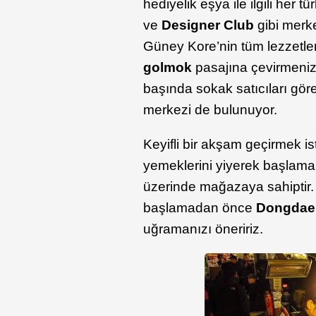
hediyelik eşya ile ilgili her tü
ve
Designer Club
gibi merke
Güney Kore’nin tüm lezzetler
golmok
pasajına çevirmeniz 
başında sokak satıcıları gör
merkezi de bulunuyor.
Keyifli bir akşam geçirmek is
yemeklerini yiyerek başlamak
üzerinde mağazaya sahiptir.
başlamadan önce
Dongdaem
uğramanızı öneririz.