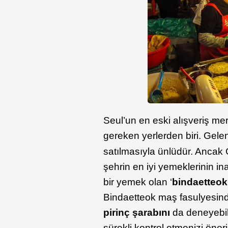
Seul’un en eski alışveriş me
gereken yerlerden biri. Gelen
satılmasıyla ünlüdür. Ancak 
şehrin en iyi yemeklerinin in
bir yemek olan ‘
bindaetteok
Bindaetteok maş fasulyesinde
pirinç şarabını
da deneyebili
sürekli kontrol etmenizi öner