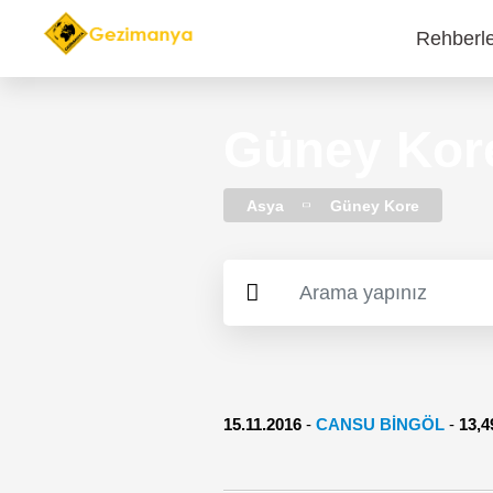
Rehberl
Main
navi
​Güney Kor
Asya
Güney Kore
15.11.2016
-
CANSU BINGÖL
-
13,