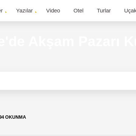
er
Yazılar
Video
Otel
Turlar
Uça
gation
e'de Akşam Pazarı K
494 OKUNMA