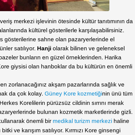
eriş merkezi işlevinin ötesinde kültür tanıtımının da
lanlarında kültürel gösterilerle karşılaşabilirsiniz.
österilerine sahne olan pazaryerlerinde el
ünler satılıyor.
Hanji
olarak bilinen ve geleneksel
pazeler bunların en güzel örneklerinden. Harika
ore giysisi olan hanboklar da bu kültürün en önemli
ken zorlanacağınız akşam pazarlarında sağlık ve
ulmak da çok kolay.
Güney Kore kozmetiği
nin ünü tüm
rkes Korelilerin pürüzsüz cildinin sırrını merak
zaryerlerinde bulunan kozmetik marketlerinde gizli.
kullanarak önemli bir
medikal turizm merkezi
haline
 bitki ve karışım satılıyor. Kırmızı Kore ginsengi