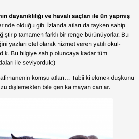
nın dayanıklılığı ve havalı saçları ile ün yapmış
erinde olduğu gibi İzlanda atları da tayken sahip
eğiştirip tamamen farklı bir renge bürünüyorlar. Bu
ğini yazları otel olarak hizmet veren yatılı okul-
ndik. Bu bilgiye sahip oluncaya kadar tüm
daları ile seviyorduk:)
isafirhanenin komşu atları… Tabii ki ekmek düşkünü
zu dişlemekten bile geri kalmayan canlar.