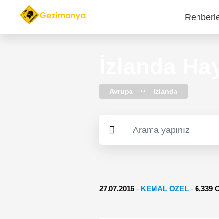
Rehberl
Main
navi
İzlanda Ha
Avrupa
İzlanda
27.07.2016
-
KEMAL OZEL
-
6,339