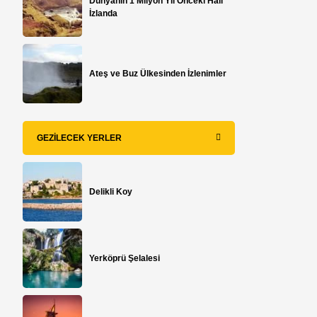
Dünyanın 1 Milyon Yıl Önceki Hali
İzlanda
Ateş ve Buz Ülkesinden İzlenimler
GEZILECEK YERLER
Delikli Koy
Yerköprü Şelalesi