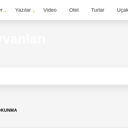
er
Yazılar
Video
Otel
Turlar
Uça
gation
yvanları
 OKUNMA