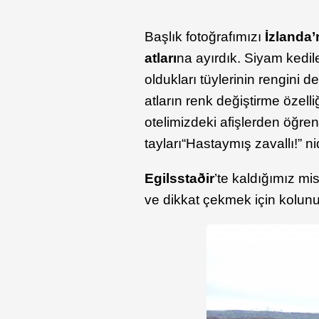
Başlık fotoğrafımızı
İzlanda’
atları
na ayırdık. Siyam kedil
oldukları tüylerinin rengini d
atların renk değiştirme özelli
otelimizdeki afişlerden öğre
tayları
“Hastaymış zavallı!” ni
Egilsstaðir
’te kaldığımız m
ve dikkat çekmek için kolunu