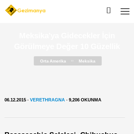
Meksika'ya Gidecekler İçin
Görülmeye Değer 10 Güzellik
Orta Amerika
Meksika
06.12.2015
-
VERETHRAGNA
-
9,206 OKUNMA