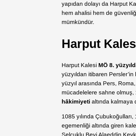
yapıdan dolayı da Harput Kal
hem ahalisi hem de güvenliğ
mümkündür.
Harput Kalesi
Harput Kalesi
MÖ 8. yüzyılda
yüzyıldan itibaren Persler’in 
yüzyıl arasında Pers, Roma,
mücadelelere sahne olmuş,
hâkimiyeti
altında kalmaya d
1085 yılında Çubukoğulları, 1
egemenliği altında giren kal
Selçuklu Beyi Alaeddin Keyk