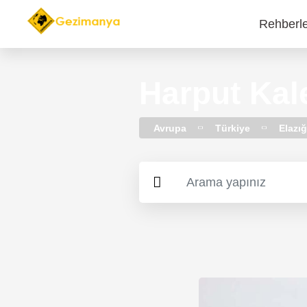
Rehberl
Main
navi
Harput Kal
Avrupa
Türkiye
Elazı