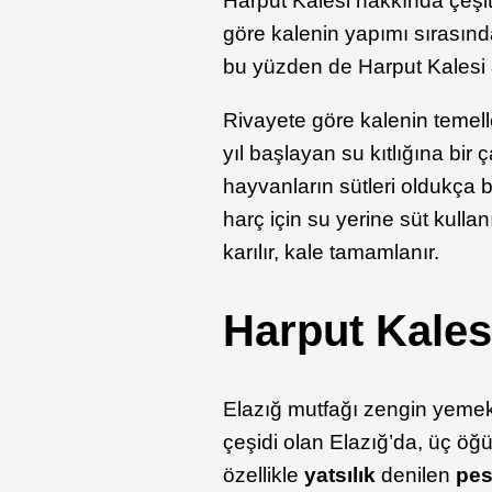
Harput Kalesi hakkında çeşitl
göre kalenin yapımı sırasınd
bu yüzden de Harput Kalesi
Rivayete göre kalenin temelle
yıl başlayan su kıtlığına bir 
hayvanların sütleri oldukça
harç için su yerine süt kullanı
karılır, kale tamamlanır.
Harput Kales
Elazığ mutfağı zengin yemek 
çeşidi olan Elazığ’da, üç ö
özellikle
yatsılık
denilen
pes