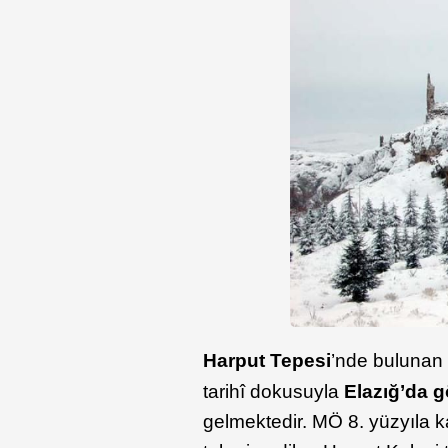
Harput Tepesi
’nde bulunan
tarihî dokusuyla
Elazığ’da g
gelmektedir. MÖ 8. yüzyıla ka