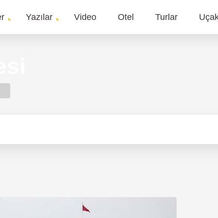
er
Yazılar
Video
Otel
Turlar
Uça
gation
esi
ğ