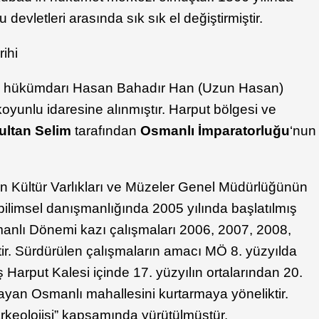
devletleri arasında sık sık el değiştirmiştir.
lu hükümdarı Hasan Bahadır Han (Uzun Hasan)
koyunlu idaresine alınmıştır. Harput bölgesi ve
ultan Selim
tarafından
Osmanlı İmparatorluğu
‘nun
ın Kültür Varlıkları ve Müzeler Genel Müdürlüğünün
in bilimsel danışmanlığında 2005 yılında başlatılmış
manlı Dönemi kazı çalışmaları 2006, 2007, 2008,
ir. Sürdürülen çalışmaların amacı MÖ 8. yüzyılda
 Harput Kalesi içinde 17. yüzyılın ortalarından 20.
ayan Osmanlı mahallesini kurtarmaya yöneliktir.
rkeolojisi” kapsamında yürütülmüştür.