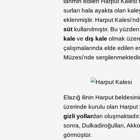
tahmin edilen Harput Kalesi 
surları hala ayakta olan kale
eklenmiştir. Harput Kalesi’n
süt
kullanılmıştır. Bu yüzde
kale
ve
dış kale
olmak üzere
çalışmalarında elde edilen es
Müzesi’nde sergilenmektedir
Elazığ ilinin Harput beldes
üzerinde kurulu olan Harput
gizli yollar
dan oluşmaktadır.
sonra, Dulkadiroğulları, Akk
görmüştür.