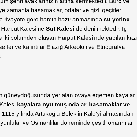
tüm şehri ayaklarınızın altına sermektedir. Burç ve
ye zamanla basamaklar, odalar ve gizli geçitler
de rivayete göre harcın hazırlanmasında
su yerine
n Harput Kalesi’ne
Süt Kalesi
de denilmektedir.
İç
 iki bölümden oluşan Harput Kalesi’nde yapılan kaz
erler ve kalıntılar Elazığ Arkeoloji ve Etnografya
.
inin güneydoğusunda yer alan ovaya egemen kayalar
 Kalesi
kayalara oyulmuş odalar, basamaklar ve
 1115 yılında Artukoğlu Belek’in Kale’yi almasından
oyunlular ve Osmanlılar döneminde çeşitli onarımlar