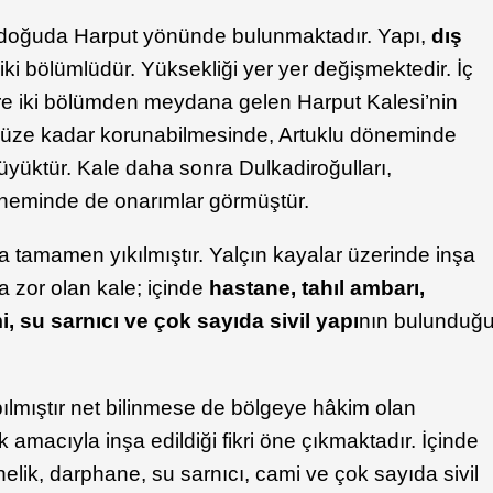
i, doğuda Harput yönünde bulunmaktadır. Yapı,
dış
ki bölümlüdür. Yüksekliği yer yer değişmektedir. İç
ere iki bölümden meydana gelen Harput Kalesi’nin
müze kadar korunabilmesinde, Artuklu döneminde
büyüktür. Kale daha sonra Dulkadiroğulları,
neminde de onarımlar görmüştür.
da tamamen yıkılmıştır. Yalçın kayalar üzerinde inşa
a zor olan kale; içinde
hastane, tahıl ambarı,
 su sarnıcı ve çok sayıda sivil yapı
nın bulunduğ
ılmıştır net bilinmese de bölgeye hâkim olan
amacıyla inşa edildiği fikri öne çıkmaktadır. İçinde
elik, darphane, su sarnıcı, cami ve çok sayıda sivil