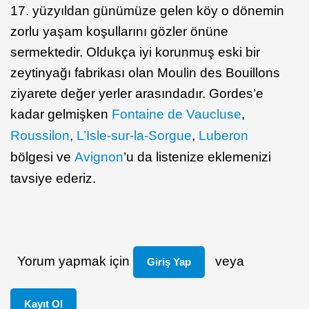
17. yüzyıldan günümüze gelen köy o dönemin
zorlu yaşam koşullarını gözler önüne
sermektedir. Oldukça iyi korunmuş eski bir
zeytinyağı fabrikası olan Moulin des Bouillons
ziyarete değer yerler arasındadır. Gordes’e
kadar gelmişken
Fontaine de Vaucluse
,
Roussilon
,
L’Isle-sur-la-Sorgue
,
Luberon
bölgesi ve
Avignon
’u da listenize eklemenizi
tavsiye ederiz.
Yorum yapmak için
veya
Giriş Yap
Kayıt Ol