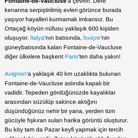
Fontaine-de-Vaucluse
’a çevirin. Dere
kenarına serpiştirilmiş evleri görünce burada
yaşıyor hayalleri kurmamak imkansız. Bu
Ortaçağ köyün nüfusu yaklaşık 600 kişiden
oluşuyor.
İtalya
’nın batısında,
İsviçre
’nin
güneybatısında kalan Fontaine-de-Vaucluse
diğer ülkelere başkent
Paris
’ten daha yakın!
Avignon
’a yaklaşık 40 km uzaklıkta bulunan
Fontaine-de-Vaucluse aslında kapalı bir
vadidir. Tepeden gördüğünüzde kayalıklar
arasından süzülüp sakince aktığını
düşündüğünüz nehir bir yana, yerden tüm
gücüyle fışkıran suları harika görüntü oluşturur.
Bu köy tam da Pazar keyfi yapmak için tercih