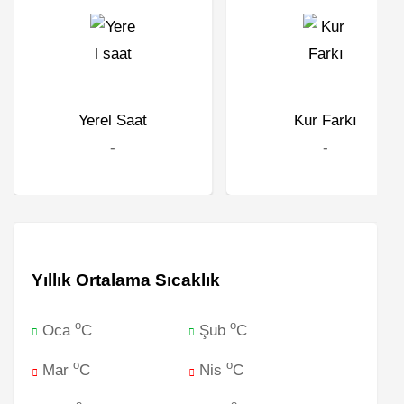
Yerel Saat
Kur Farkı
-
-
Yıllık Ortalama Sıcaklık
o
o
Oca
C
Şub
C
o
o
Mar
C
Nis
C