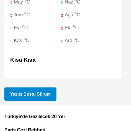
o
o
May
C
Haz
C
o
o
Tem
C
Agu
C
o
o
Eyl
C
Eki
C
o
o
Kas
C
Ara
C
Kısa Kısa
Yazıcı Dostu Sürüm
Türkiye'de Gezilecek 20 Yer
Footer
Paris Gezi Rehberi