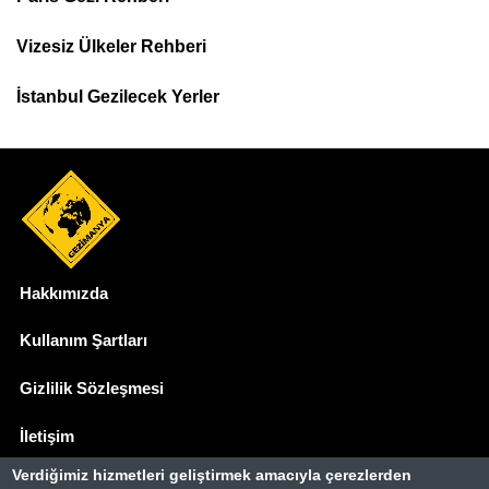
Top
Menu
Vizesiz Ülkeler Rehberi
İstanbul Gezilecek Yerler
Hakkımızda
Dipnot
Kullanım Şartları
Gizlilik Sözleşmesi
İletişim
Verdiğimiz hizmetleri geliştirmek amacıyla çerezlerden
Basında Biz