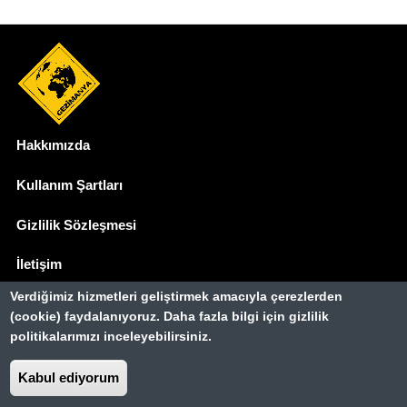
Hakkımızda
Dipnot
Kullanım Şartları
Gizlilik Sözleşmesi
İletişim
Verdiğimiz hizmetleri geliştirmek amacıyla çerezlerden
Basında Biz
(cookie) faydalanıyoruz. Daha fazla bilgi için gizlilik
politikalarımızı inceleyebilirsiniz.
Gezimanya Turizm, TÜRSAB'a kayıtlı bir
seyahat acentasıdır.
Kabul ediyorum
Belge no: A-8307