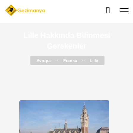
Lille Hakkında Bilinmesi
Gerekenler
Avrupa
Fransa
Lille