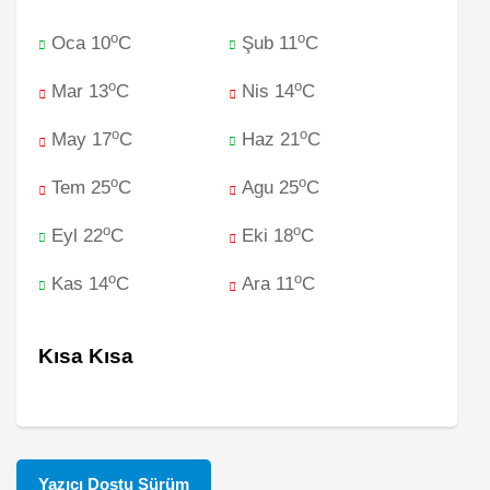
o
o
Oca 10
C
Şub 11
C
o
o
Mar 13
C
Nis 14
C
o
o
May 17
C
Haz 21
C
o
o
Tem 25
C
Agu 25
C
o
o
Eyl 22
C
Eki 18
C
o
o
Kas 14
C
Ara 11
C
Kısa Kısa
Yazıcı Dostu Sürüm