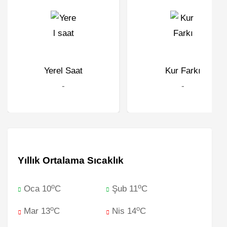
Yerel Saat
Kur Farkı
-
-
Yıllık Ortalama Sıcaklık
o
o
Oca 10
C
Şub 11
C
o
o
Mar 13
C
Nis 14
C