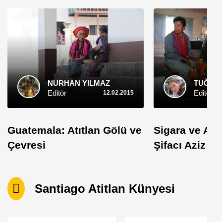
NURHAN YILMAZ
TUĞÇE 
Editör
Editör
12.02.2015
Guatemala: Atıtlan Gölü ve
Sigara ve Alk
Çevresi
Şifacı Aziz 
Santiago Atitlan Künyesi