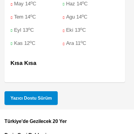
o
o
May 14
C
Haz 14
C
o
o
Tem 14
C
Agu 14
C
o
o
Eyl 13
C
Eki 13
C
o
o
Kas 12
C
Ara 11
C
Kısa Kısa
Yazıcı Dostu Sürüm
Türkiye'de Gezilecek 20 Yer
Footer