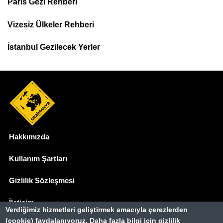
Paris Gezi Rehberi
Top
Menu
Vizesiz Ülkeler Rehberi
İstanbul Gezilecek Yerler
Hakkımızda
Dipnot
Kullanım Şartları
Gizlilik Sözleşmesi
İletişim
Verdiğimiz hizmetleri geliştirmek amacıyla çerezlerden
(cookie) faydalanıyoruz. Daha fazla bilgi için gizlilik