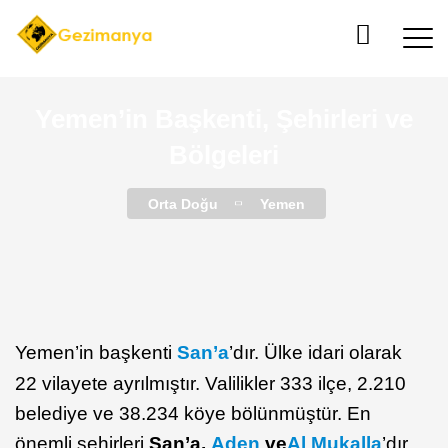
Yemen’in Başkenti, Şehirleri ve
Bölgeleri
Orta Doğu
Yemen
Yemen’in başkenti
San’a
’dır. Ülke idari olarak
22 vilayete ayrılmıştır. Valilikler 333 ilçe, 2.210
belediye ve 38.234 köye bölünmüştür. En
önemli şehirleri
San’a,
Aden
ve
Al Mukalla
’dır.