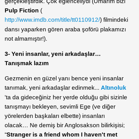
gerçekleştirdik. Çok eğlenceliydi (Umarım bizi
Pulp Fiction
(
http://www.imdb.com/title/tt0110912/
) filmindeki
dansı yaparken gören araba şoförü plakamızı
not almamıştır!).
3- Yeni insanlar, yeni arkadaşlar…
Tanışmak lazım
Gezmenin en güzel yanı bence yeni insanlar
tanımak, yeni arkadaşlar edinmek...
Altınoluk
'ta da gideceğiniz her yerde olduğu gibi sizinle
tanışmayı bekleyen, sevimli Ege (ve diğer
yörelerden başkaları elbette) insanları
olacak… Ne demiş bir Anglosakson bilirkişisi;
“
Stranger is a friend whom I haven't met