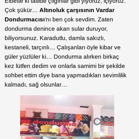
Elbette ki tatilde çılgınlar gibi yiyoruz, içiyoruz.
Çok şükür…
Altınoluk çarşısının Vardar
Dondurmacısı
'nı ben çok sevdim. Zaten
dondurma denince akan sular duruyor,
biliyorsunuz. Karadutlu, damla sakızlı,
kestaneli, tarçınlı… Çalışanları öyle kibar ve
güler yüzlüler ki… Dondurma alırken birkaç
kez lütfen dedim ve onlarla samimi bir şekilde
sohbet ettim diye bana yapmadıkları sevimlilik
kalmadı, sağ olsunlar…