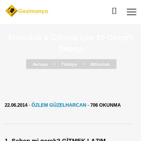
Altınoluk'a Gitmek İçin 10 Geçerli
Sebep
Avrupa
Türkiye
Altınoluk
22.06.2014
-
ÖZLEM GÜZELHARCAN
-
706 OKUNMA
1- Sebep mi gerek? GİTMEK LAZIM