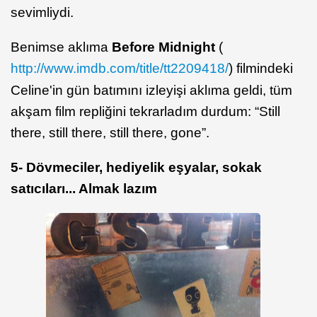
sevimliydi.
Benimse aklıma
Before Midnight
(
http://www.imdb.com/title/tt2209418/
) filmindeki
Celine'in gün batımını izleyişi aklıma geldi, tüm
akşam film repliğini tekrarladım durdum: “Still
there, still there, still there, gone”.
5- Dövmeciler, hediyelik eşyalar, sokak
satıcıları... Almak lazım