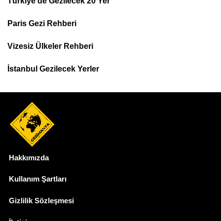
Türkiye'de Gezilecek 20 Yer
Footer
Paris Gezi Rehberi
Top
Menu
Vizesiz Ülkeler Rehberi
İstanbul Gezilecek Yerler
Hakkımızda
Dipnot
Kullanım Şartları
Gizlilik Sözleşmesi