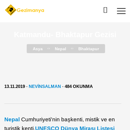
Katmandu- Bhaktapur Gezisi
Asya
Nepal
Bhaktapur
13.11.2019
-
NEVINSALMAN
-
484 OKUNMA
Nepal
Cumhuriyeti'nin başkenti, mistik ve en
turistik kenti,
UNESCO Dünya Mirası Listesi