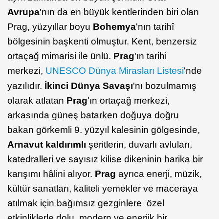
Avrupa
'nın da en büyük kentlerinden biri olan
Prag, yüzyıllar boyu
Bohemya
'nın tarihî
bölgesinin başkenti olmuştur. Kent, benzersiz
ortaçağ mimarisi ile ünlü.
Prag
'ın tarihi
merkezi,
UNESCO Dünya Mirasları Listesi
'nde
yazılıdır.
İkinci Dünya Savaşı
'nı bozulmamış
olarak atlatan
Prag
'ın ortaçağ merkezi,
arkasında güneş batarken doğuya doğru
bakan görkemli 9. yüzyıl kalesinin gölgesinde,
Arnavut kaldırımlı
şeritlerin, duvarlı avluları,
katedralleri ve sayısız kilise dikeninin harika bir
karışımı hâlini alıyor.
Prag
ayrıca enerji, müzik,
kültür sanatları, kaliteli yemekler ve maceraya
atılmak için bağımsız gezginlere özel
etkinliklerle dolu, modern ve enerjik bir