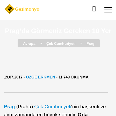
Prag‘da Görmeniz Gereken 10 Yer
Avrupa
Çek Cumhuriyeti
Prag
19.07.2017
-
ÖZGE ERKMEN
-
11,749 OKUNMA
Prag
(Praha)
Çek Cumhuriyeti
'nin başkenti ve
aynı zamanda en büyük şehridir.
Orta