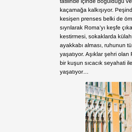
tatilinde içinde boğulduğu v
kaçamağa kalkışıyor. Peşinde
kesişen prenses belki de ömrü
sıyrılarak Roma’yı keşfe çık
kestirmesi, sokaklarda küla
ayakkabı alması, ruhunun tüm 
yaşatıyor. Aşıklar şehri olan
bir kuşun sıcacık seyahati i
yaşatıyor…