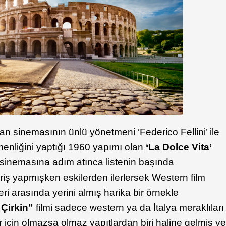
n sinemasının ünlü yönetmeni ‘Federico Fellini’ ile
tmenliğini yaptığı 1960 yapımı olan
‘La Dolce Vita’
yan sinemasına adım atınca listenin başında
iriş yapmışken eskilerden ilerlersek Western film
eri arasında yerini almış harika bir örnekle
e Çirkin”
filmi sadece western ya da İtalya meraklıları
r için olmazsa olmaz yapıtlardan biri haline gelmiş v