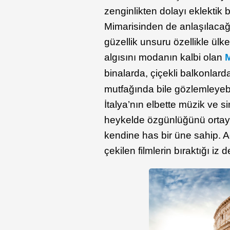
zenginlikten dolayı eklektik
Mimarisinden de anlaşılacağı
güzellik unsuru özellikle ülk
algısını modanın kalbi olan
binalarda, çiçekli balkonlard
mutfağında bile gözlemleyeb
İtalya’nın elbette müzik ve 
heykelde özgünlüğünü ortay
kendine has bir üne sahip. 
çekilen filmlerin bıraktığı iz