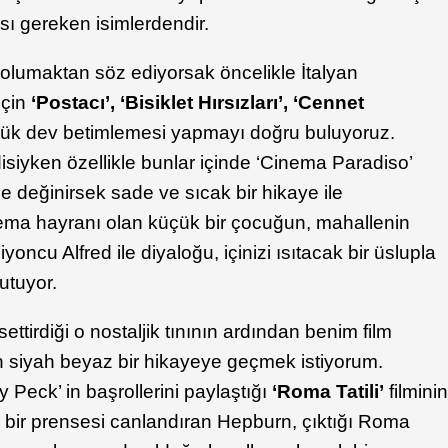
sı gereken isimlerdendir.
e solumaktan söz ediyorsak öncelikle İtalyan
çin
‘Postacı’, ‘Bisiklet Hırsızları’, ‘Cennet
büyük dev betimlemesi yapmayı doğru buluyoruz.
iyken özellikle bunlar içinde ‘Cinema Paradiso’
e değinirsek sade ve sıcak bir hikaye ile
nema hayranı olan küçük bir çocuğun, mahallenin
oncu Alfred ile diyaloğu, içinizi ısıtacak bir üslupla
utuyor.
ettirdiği o nostaljik tınının ardından benim film
lan siyah beyaz bir hikayeye geçmek istiyorum.
 Peck’ in başrollerini paylaştığı
‘Roma Tatili’
filmini
nç bir prensesi canlandıran Hepburn, çıktığı Roma