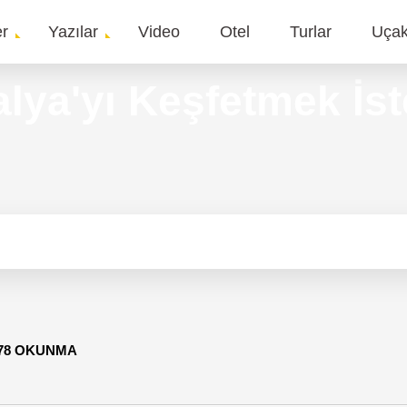
er
Yazılar
Video
Otel
Turlar
Uça
gation
talya'yı Keşfetmek İ
378 OKUNMA