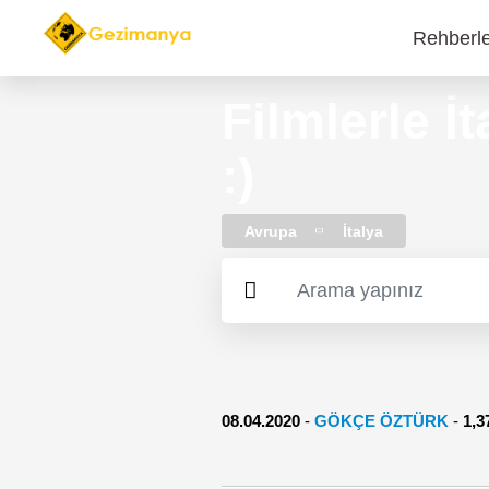
Rehberl
Main
navi
Filmlerle İ
:)
Avrupa
İtalya
08.04.2020
-
GÖKÇE ÖZTÜRK
-
1,