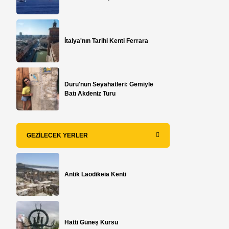
İtalya'nın Tarihi Kenti Ferrara
Duru'nun Seyahatleri: Gemiyle
Batı Akdeniz Turu
GEZILECEK YERLER
Antik Laodikeia Kenti
Hatti Güneş Kursu
e