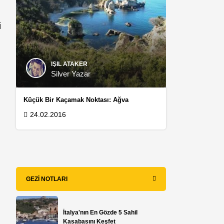
i
IŞIL ATAKER
Silver Yazar
Küçük Bir Kaçamak Noktası: Ağva
24.02.2016
GEZI NOTLARI
İtalya'nın En Gözde 5 Sahil
Kasabasını Keşfet