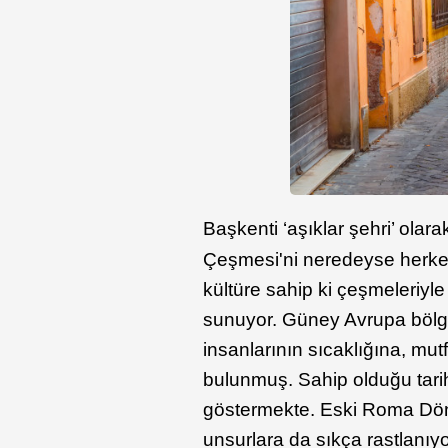
Başkenti ‘aşıklar şehri’ ola
Çeşmesi'ni neredeyse herkes 
kültüre sahip ki çeşmeleriyl
sunuyor. Güney Avrupa bölges
insanlarının sıcaklığına, mutf
bulunmuş. Sahip olduğu tarih 
göstermekte. Eski Roma Döne
unsurlara da sıkça rastlanıy