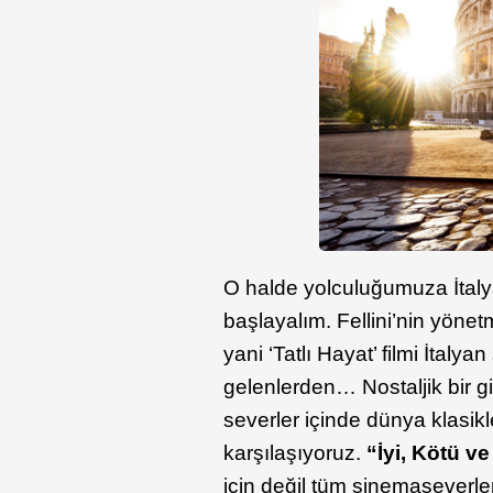
O halde yolculuğumuza İtalya
başlayalım. Fellini’nin yöne
yani ‘Tatlı Hayat’ filmi İtal
gelenlerden… Nostaljik bir g
severler içinde dünya klasikl
karşılaşıyoruz.
“İyi, Kötü v
için değil tüm sinemaseverle