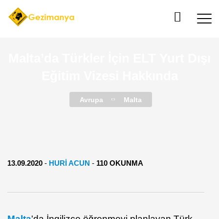
Malta’da Türkler İçin ELT Yurt Dışı
Eğitim Vizesi Hakkında
Avrupa
Malta
13.09.2020
-
HURI ACUN
-
110 OKUNMA
Malta
'da İngilizce öğrenmeyi planlayan Türk