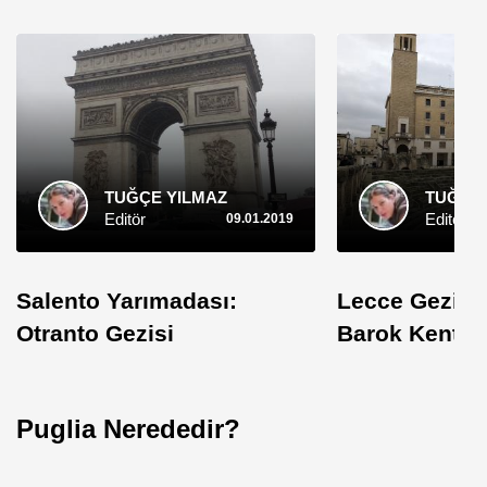
TUĞÇE YILMAZ
TUĞÇE 
Editör
Editör
09.01.2019
Salento Yarımadası:
Lecce Gezisi:
Otranto Gezisi
Barok Kenti
Puglia Nerededir?