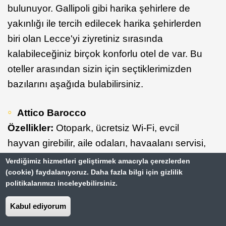
bulunuyor. Gallipoli gibi harika şehirlere de
yakınlığı ile tercih edilecek harika şehirlerden
biri olan Lecce'yi ziyretiniz sırasında
kalabileceğiniz birçok konforlu otel de var. Bu
oteller arasından sizin için seçtiklerimizden
bazılarını aşağıda bulabilirsiniz.
Attico Barocco
Özellikler:
Otopark, ücretsiz Wi-Fi, evcil
hayvan girebilir, aile odaları, havaalanı servisi,
sigara içilmeyen odalar
Verdiğimiz hizmetleri geliştirmek amacıyla çerezlerden
Fiyat:
Geceliği 71 € - 126 € arasında (Standart
(cookie) faydalanıyoruz. Daha fazla bilgi için gizlilik
politikalarımızı inceleyebilirsiniz.
odalar için ortalama fiyatlar temel alınmıştır.)
Detaylı bilgi için tıklayın.
Kabul ediyorum