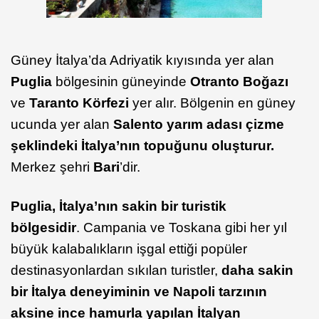
Güney İtalya’da Adriyatik kıyısında yer alan
Puglia
bölgesinin güneyinde
Otranto
Boğazı
ve
Taranto
Körfezi
yer alır. Bölgenin en güney
ucunda yer alan
Salento
yarım adası çizme
şeklindeki İtalya’nın topuğunu oluşturur.
Merkez şehri
Bari
’dir.
Puglia
, İtalya’nın sakin bir turistik
bölgesidir
. Campania ve Toskana gibi her yıl
büyük kalabalıkların işgal ettiği popüler
destinasyonlardan sıkılan turistler,
daha sakin
bir İtalya deneyiminin ve Napoli tarzının
aksine ince hamurla yapılan İtalyan