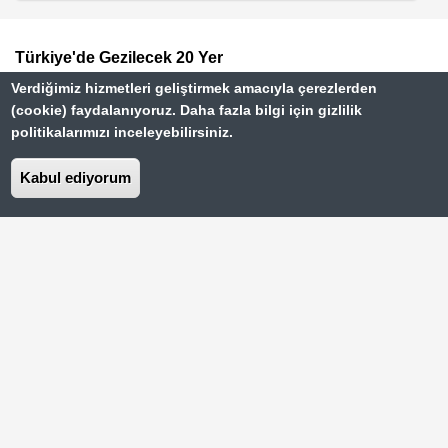
Türkiye'de Gezilecek 20 Yer
Footer
Verdiğimiz hizmetleri geliştirmek amacıyla çerezlerden
Paris Gezi Rehberi
Top
(cookie) faydalanıyoruz. Daha fazla bilgi için gizlilik
politikalarımızı inceleyebilirsiniz.
Menu
Vizesiz Ülkeler Rehberi
Kabul ediyorum
İstanbul Gezilecek Yerler
Hakkımızda
Dipnot
Kullanım Şartları