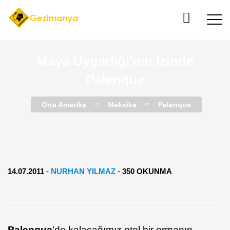
Maya Uygarlığı'nın İzinde
Palenque
Orta Amerika
Meksika
Palenque
14.07.2011
-
NURHAN YILMAZ
-
350 OKUNMA
Palenque
’de kalacağımız otel bir ormanın