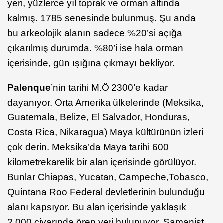
yeri, yüzlerce yıl toprak ve orman altında
kalmış. 1785 senesinde bulunmuş. Şu anda
bu arkeolojik alanın sadece %20’si açığa
çıkarılmış durumda. %80’i ise hala orman
içerisinde, gün ışığına çıkmayı bekliyor.
Palenque
’nin tarihi M.Ö 2300’e kadar
dayanıyor. Orta Amerika ülkelerinde (Meksika,
Guatemala, Belize, El Salvador, Honduras,
Costa Rica, Nikaragua) Maya kültürünün izleri
çok derin. Meksika’da Maya tarihi 600
kilometrekarelik bir alan içerisinde görülüyor.
Bunlar Chiapas, Yucatan, Campeche,Tobasco,
Quintana Roo Federal devletlerinin bulunduğu
alanı kapsıyor. Bu alan içerisinde yaklaşık
2.000 civarında ören yeri bulunuyor. Şamanist