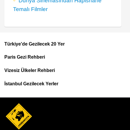
Dünya Sinemasından Hapishane
Temalı Filmler
Türkiye'de Gezilecek 20 Yer
Footer
Paris Gezi Rehberi
Top
Menu
Vizesiz Ülkeler Rehberi
İstanbul Gezilecek Yerler