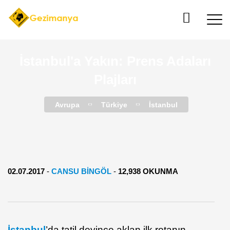
İstanbul'a Yakın: Prens Adaları
Plajları
Avrupa
Türkiye
İstanbul
02.07.2017
-
CANSU BINGÖL
-
12,938 OKUNMA
İstanbul
’da tatil deyince aklan ilk rotanın