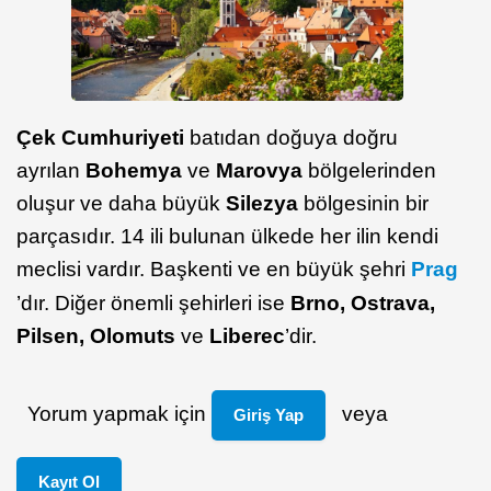
Çek Cumhuriyeti
batıdan doğuya doğru
ayrılan
Bohemya
ve
Marovya
bölgelerinden
oluşur ve daha büyük
Silezya
bölgesinin bir
parçasıdır. 14 ili bulunan ülkede her ilin kendi
meclisi vardır. Başkenti ve en büyük şehri
Prag
’dır. Diğer önemli şehirleri ise
Brno, Ostrava,
Pilsen, Olomuts
ve
Liberec
’dir.
Yorum yapmak için
veya
Giriş Yap
Kayıt Ol