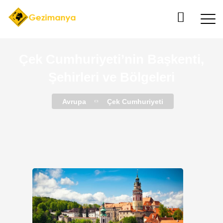
Çek Cumhuriyeti’nin Başkenti,
Şehirleri ve Bölgeleri
Avrupa
Çek Cumhuriyeti