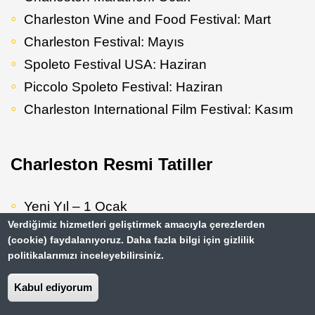
Charleston Wine and Food Festival: Mart
Charleston Festival: Mayıs
Spoleto Festival USA: Haziran
Piccolo Spoleto Festival: Haziran
Charleston International Film Festival: Kasım
Charleston Resmi Tatiller
Yeni Yıl – 1 Ocak
Verdiğimiz hizmetleri geliştirmek amacıyla çerezlerden
Martin Luther King Jr. Günü – 19 Ocak
(cookie) faydalanıyoruz. Daha fazla bilgi için gizlilik
Başkan’ın Günü – 15 Şubat
politikalarımızı inceleyebilirsiniz.
Anma Günü – 30 Mayıs
Kabul ediyorum
Bağımsızlık Günü – 4 Temmuz