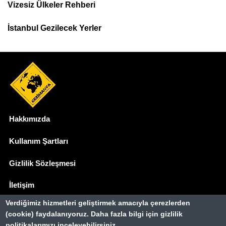
Menu
Vizesiz Ülkeler Rehberi
İstanbul Gezilecek Yerler
Hakkımızda
Dipnot
Kullanım Şartları
Gizlilik Sözleşmesi
İletişim
Verdiğimiz hizmetleri geliştirmek amacıyla çerezlerden
Basında Biz
(cookie) faydalanıyoruz. Daha fazla bilgi için gizlilik
politikalarımızı inceleyebilirsiniz.