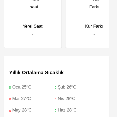
Yerel Saat
Kur Farkı
-
-
Yıllık Ortalama Sıcaklık
o
o
Oca 25
C
Şub 26
C
o
o
Mar 27
C
Nis 28
C
o
o
May 28
C
Haz 28
C