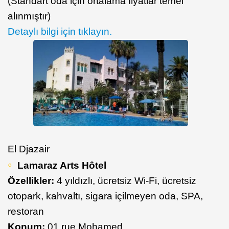
(Standart oda için ortalama fiyatlar temel
alınmıştır)
Detaylı bilgi için tıklayın.
El Djazair
Lamaraz Arts Hôtel
Özellikler:
4 yıldızlı, ücretsiz Wi-Fi, ücretsiz
otopark, kahvaltı, sigara içilmeyen oda, SPA,
restoran
Konum:
01 rue Mohamed