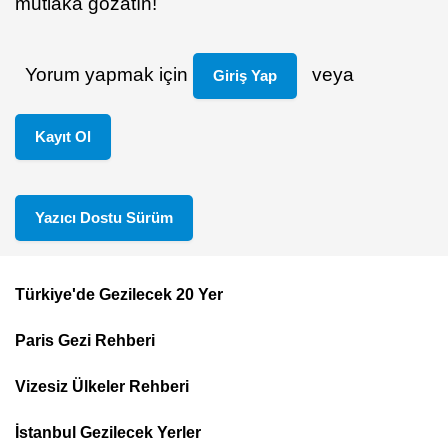
mutlaka gözatın!
Yorum yapmak için
veya
Giriş Yap
Kayıt Ol
Yazıcı Dostu Sürüm
Türkiye'de Gezilecek 20 Yer
Footer
Paris Gezi Rehberi
Top
Menu
Vizesiz Ülkeler Rehberi
İstanbul Gezilecek Yerler