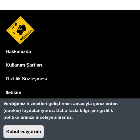
Hakkımızda
Dipnot
Kullanım Şartları
Gizlilik Sözleşmesi
İletişim
Verdiğimiz hizmetleri geliştirmek amacıyla çerezlerden
Basında Biz
(cookie) faydalanıyoruz. Daha fazla bilgi için gizlilik
politikalarımızı inceleyebilirsiniz.
Gezimanya Turizm, TÜRSAB'a kayıtlı bir
seyahat acentasıdır.
Belge no: A-8307
Kabul ediyorum