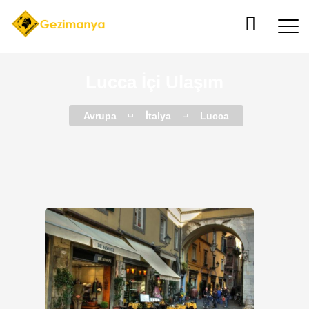
Lucca İçi Ulaşım
Avrupa
İtalya
Lucca