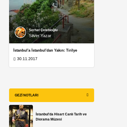
Serhat Çelebioğlu
Silver Yazar
İstanbul'a İstanbul'dan Yakın: Tirilye
30.11.2017
GEZI NOTLARI
İstanbul'da Hisart Canlı Tarih ve
Diorama Müzesi