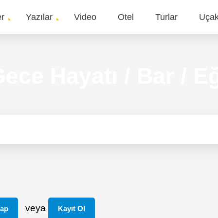
er
Yazılar
Video
Otel
Turlar
Uça
gation
ece Hayatı / Bar / E
veya
Yap
Kayıt Ol