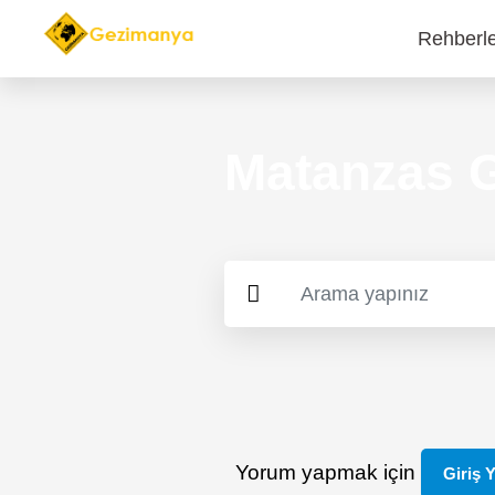
Rehberl
Main
navi
Matanzas G
Yorum yapmak için
Giriş 