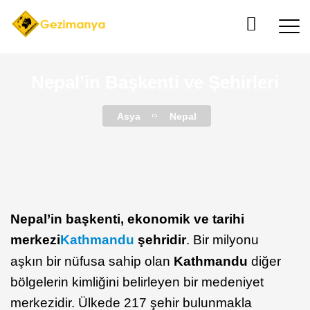
Nepal’in Başkenti ve Şehirleri
Asya
Nepal
Nepal’in başkenti, ekonomik ve tarihi
merkezi
Kathmandu
şehridir
. Bir milyonu
aşkın bir nüfusa sahip olan
Kathmandu
diğer
bölgelerin kimliğini belirleyen bir medeniyet
merkezidir. Ülkede 217 şehir bulunmakla