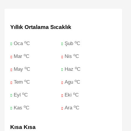
Yıllık Ortalama Sıcaklık
o
o
Oca
C
Şub
C
o
o
Mar
C
Nis
C
o
o
May
C
Haz
C
o
o
Tem
C
Agu
C
o
o
Eyl
C
Eki
C
o
o
Kas
C
Ara
C
Kısa Kısa