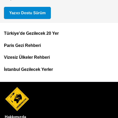
Yazıcı Dostu Sürüm
Türkiye'de Gezilecek 20 Yer
Footer
Paris Gezi Rehberi
Top
Menu
Vizesiz Ülkeler Rehberi
İstanbul Gezilecek Yerler
Hakkımızda