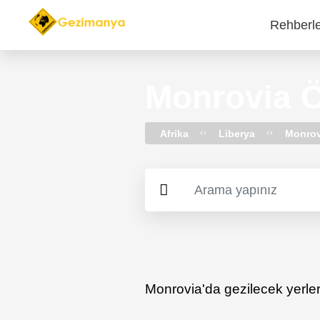
Rehberl
Main
navi
Monrovia Ön
Afrika
Liberya
Monrov
​Monrovia'da gezilecek yerler