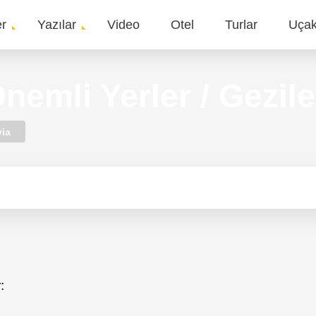
er
Yazılar
Video
Otel
Turlar
Uça
gation
emli Yerler / Gezile
ia
: