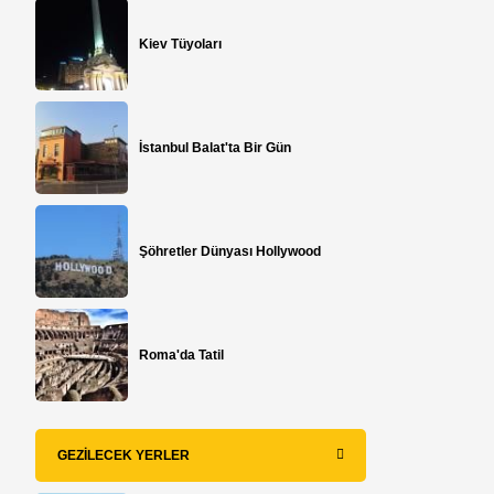
Kiev Tüyoları
İstanbul Balat'ta Bir Gün
Şöhretler Dünyası Hollywood
Roma'da Tatil
GEZILECEK YERLER