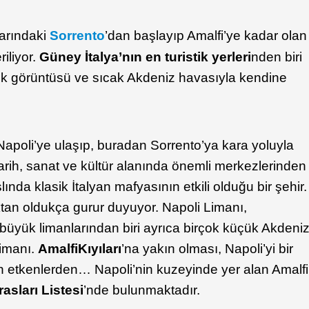
larındaki
Sorrento
’dan başlayıp Amalfi’ye kadar olan
riliyor.
Güney İtalya’nın en turistik yerleri
nden biri
enk görüntüsü ve sıcak Akdeniz havasıyla kendine
 Napoli’ye ulaşıp, buradan Sorrento’ya kara yoluyla
n tarih, sanat ve kültür alanında önemli merkezlerinden
aslında klasik İtalyan mafyasının etkili olduğu bir şehir.
aktan oldukça gurur duyuyor. Napoli Limanı,
büyük limanlarından biri ayrıca birçok küçük Akdeni
limanı.
Amalfi
Kıyıları
’na yakın olması, Napoli’yi bir
en etkenlerden… Napoli’nin kuzeyinde yer alan Amalfi
sları Listesi
’nde bulunmaktadır.