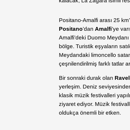
kalacak; La Zagara isimli rest
Positano-Amalfi arası 25 km’l
Positano
’dan
Amalfi
’ye var
Amalfi’deki Duomo Meydanı ve
bölge. Turistik eşyaların satı
Meydandaki limoncello satan
çeşnilendirilmiş farklı tatlar 
Bir sonraki durak olan
Ravel
yerleşim. Deniz seviyesinde
klasik müzik festivalleri yap
ziyaret ediyor. Müzik festiva
oldukça önemli bir etken.