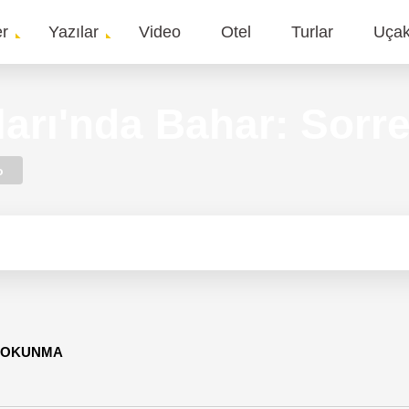
er
Yazılar
Video
Otel
Turlar
Uça
gation
ları'nda Bahar: Sorr
o
0 OKUNMA