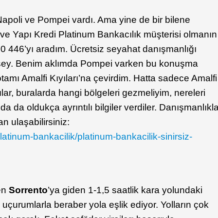
apoli ve Pompei vardı. Ama yine de bir bilene
ve Yapı Kredi Platinum Bankacılık müşterisi olmanın
 0 446’yı aradım. Ücretsiz seyahat danışmanlığı
r şey. Benim aklımda Pompei varken bu konuşma
rotamı Amalfi Kıyıları’na çevirdim. Hatta sadece Amalfi
lar, buralarda hangi bölgeleri gezmeliyim, nereleri
 da oldukça ayrıntılı bilgiler verdiler. Danışmanlıkl
an ulaşabilirsiniz:
latinum-bankacilik/platinum-bankacilik-sinirsiz-
den
Sorrento
’ya giden 1-1,5 saatlik kara yolundaki
çurumlarla beraber yola eşlik ediyor. Yolların çok