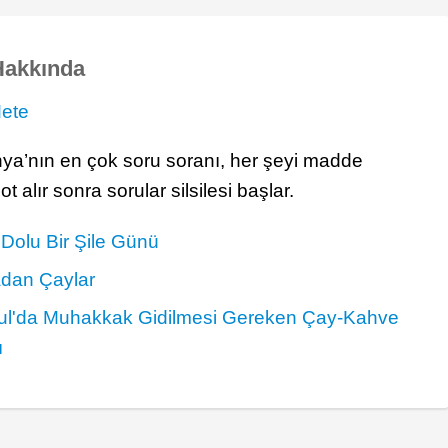
Hakkında
ete
a’nın en çok soru soranı, her şeyi madde
 alır sonra sorular silsilesi başlar.
Dolu Bir Şile Günü
dan Çaylar
bul'da Muhakkak Gidilmesi Gereken Çay-Kahve
ı