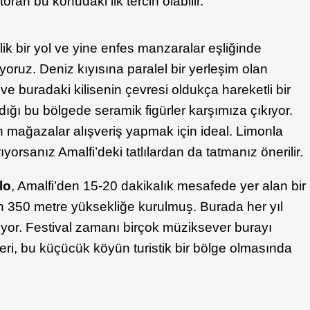
oran bu konudaki ilk tercih olabilir.
ik bir yol ve yine enfes manzaralar eşliğinde
ıyoruz. Deniz kıyısına paralel bir yerleşim olan
 buradaki kilisenin çevresi oldukça hareketli bir
ldığı bu bölgede seramik figürler karşımıza çıkıyor.
 mağazalar alışveriş yapmak için ideal. Limonla
arıyorsanız Amalfi’deki tatlılardan da tatmanız önerilir.
lo
, Amalfi’den 15-20 dakikalık mesafede yer alan bir
n 350 metre yüksekliğe kurulmuş. Burada her yıl
ılıyor. Festival zamanı birçok müziksever burayı
lleri, bu küçücük köyün turistik bir bölge olmasında