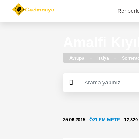
Rehberl
Main
navi
Amalfi Kıyı
Avrupa
İtalya
Sorrent
25.06.2015
-
ÖZLEM METE
-
12,32