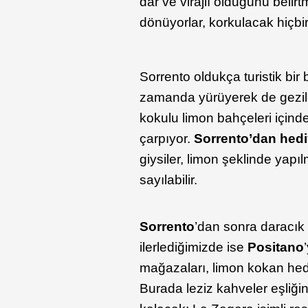
dar ve virajlı olduğunu belirt
dönüyorlar, korkulacak hiçbi
Sorrento oldukça turistik bir
zamanda yürüyerek de gezil
kokulu limon bahçeleri içind
çarpıyor.
Sorrento’dan hedi
giysiler, limon şeklinde yapı
sayılabilir.
Sorrento
’dan sonra daracık d
ilerlediğimizde ise
Positano
mağazaları, limon kokan hedi
Burada leziz kahveler eşliği