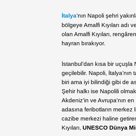
İtalya
’nın Napoli şehri yakın
bölgeye Amalfi Kıyıları adı ve
olan Amalfi Kıyıları, rengâr
hayran bırakıyor.
İstanbul’dan kısa bir uçuşla
geçilebilir. Napoli, İtalya’nı
biri ama iyi bilindiği gibi de 
Şehir halkı ise Napolili olm
Akdeniz'in ve Avrupa'nın en 
adasına feribotların merkez 
cazibe merkezi haline getir
Kıyıları,
UNESCO Dünya Mira