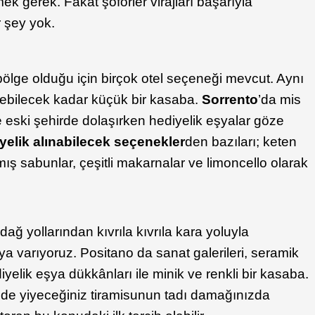
mek gerek. Fakat şoförler virajları başarıyla
r şey yok.
 bölge olduğu için birçok otel seçeneği mevcut. Aynı
ebilecek kadar küçük bir kasaba.
Sorrento
’da mis
e eski şehirde dolaşırken hediyelik eşyalar göze
yelik alınabilecek seçenekler
den bazıları; keten
lmış sabunlar, çeşitli makarnalar ve limoncello olarak
ağ yollarından kıvrıla kıvrıla kara yoluyla
’ya varıyoruz. Positano da sanat galerileri, seramik
yelik eşya dükkânları ile minik ve renkli bir kasaba.
nde yiyeceğiniz tiramisunun tadı damağınızda