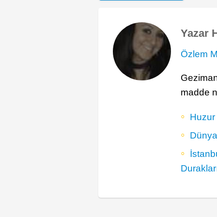
Yazar 
Özlem M
Gezimany
madde not
Huzur 
Dünya
İstan
Duraklar