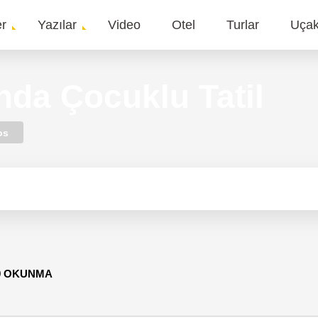
er
Yazılar
Video
Otel
Turlar
Uça
gation
nda Çocuklu Tatil
os
19 OKUNMA