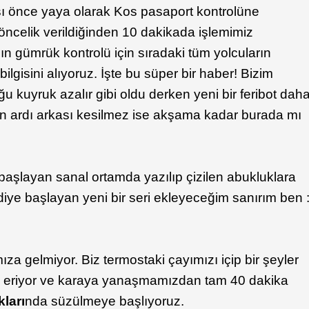
sı önce yaya olarak Kos pasaport kontrolüne
 öncelik verildiğinden 10 dakikada işlemimiz
 gümrük kontrolü için sıradaki tüm yolcuların
 bilgisini alıyoruz. İşte bu süper bir haber! Bizim
uğu kuyruk azalır gibi oldu derken yeni bir feribot dah
rın ardı arkası kesilmez ise akşama kadar burada mı
 başlayan sanal ortamda yazılıp çizilen abukluklara
iye başlayan yeni bir seri ekleyeceğim sanırım ben 
a gelmiyor. Biz termostaki çayımızı içip bir şeyler
ası eriyor ve karaya yanaşmamızdan tam 40 dakika
ları
nda süzülmeye başlıyoruz.