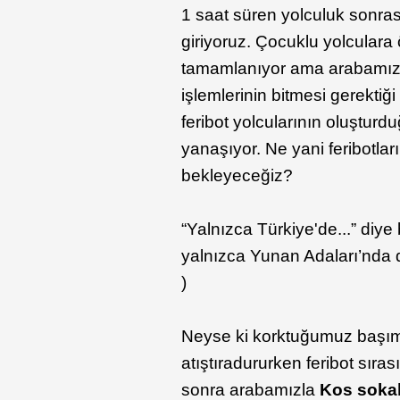
1 saat süren yolculuk sonra
giriyoruz. Çocuklu yolculara
tamamlanıyor ama arabamızın
işlemlerinin bitmesi gerektiği
feribot yolcularının oluşturd
yanaşıyor. Ne yani feribotla
bekleyeceğiz?
“Yalnızca Türkiye'de...” diye
yalnızca Yunan Adaları’nda d
)
Neyse ki korktuğumuz başımız
atıştıradururken feribot sır
sonra arabamızla
Kos sokak