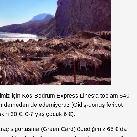
iğimiz için Kos-Bodrum Express Lines’a toplam 640
tır demeden de edemiyoruz (Gidiş-dönüş feribot
işkin 30 €, 0-7 yaş çocuk 6 €).
 araç sigortasına (Green Card) ödediğimiz 65 € da