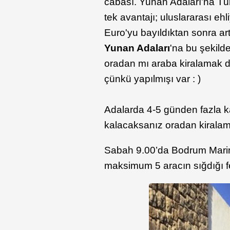
cabası. Yunan Adaları’na Tü
tek avantajı; uluslararası eh
Euro'yu bayıldıktan sonra artı
Yunan Adaları
'na bu şekil
oradan mı araba kiralamak 
çünkü yapılmışı var : )
Adalarda 4-5 günden fazla 
kalacaksanız oradan kiralam
Sabah 9.00’da Bodrum Marina'
maksimum 5 aracın sığdığı f