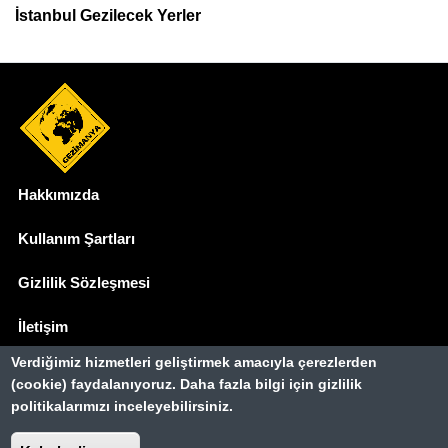
İstanbul Gezilecek Yerler
Hakkımızda
Dipnot
Kullanım Şartları
Gizlilik Sözleşmesi
İletişim
Verdiğimiz hizmetleri geliştirmek amacıyla çerezlerden
Basında Biz
(cookie) faydalanıyoruz. Daha fazla bilgi için gizlilik
politikalarımızı inceleyebilirsiniz.
Gezimanya Turizm, TÜRSAB'a kayıtlı bir
seyahat acentasıdır.