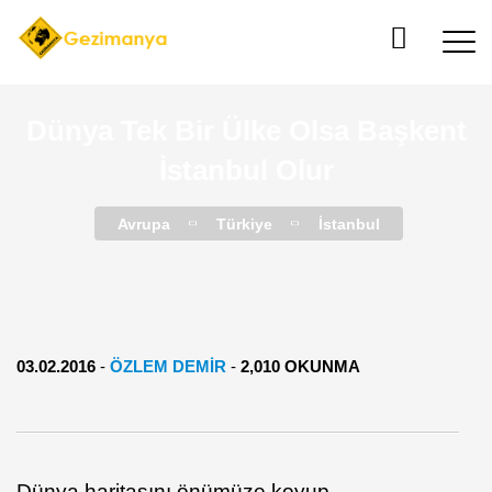
Dünya Tek Bir Ülke Olsa Başkent
İstanbul Olur
Avrupa
Türkiye
İstanbul
03.02.2016
-
ÖZLEM DEMIR
-
2,010 OKUNMA
Dünya haritasını önümüze koyup