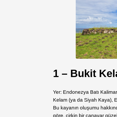
1 – Bukit Ke
Yer: Endonezya Batı Kalimant
Kelam (ya da Siyah Kaya), E
Bu kayanın oluşumu hakkında
göre, çirkin bir canavar güz