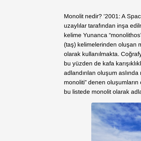
Monolit nedir? '2001: A Spa
uzaylılar tarafından inşa edi
kelime Yunanca “monolithos” 
(taş) kelimelerinden oluşan m
olarak kullanılmakta. Coğrafya
bu yüzden de kafa karışıklık
adlandırılan oluşum aslında
monoliti” denen oluşumların ç
bu listede monolit olarak adl