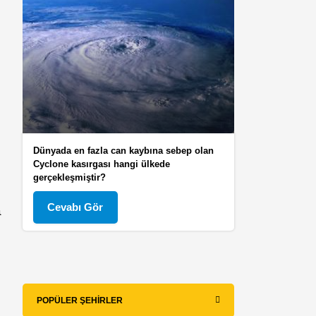
Dünyada en fazla can kaybına sebep olan
Cyclone kasırgası hangi ülkede
gerçekleşmiştir?
Cevabı Gör
a
n
POPÜLER ŞEHIRLER