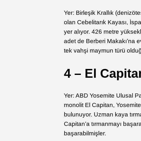
Yer: Birleşik Krallık (denizöte
olan Cebelitarık Kayası, İsp
yer alıyor. 426 metre yüksekl
adet de Berberi Makakı’na e
tek vahşi maymun türü olduğ
4 – El Capita
Yer: ABD Yosemite Ulusal Par
monolit El Capitan, Yosemite
bulunuyor. Uzman kaya tırman
Capitan’a tırmanmayı başara
başarabilmişler.