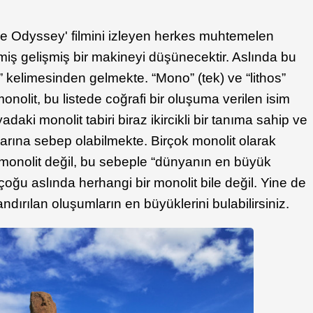
ce Odyssey' filmini izleyen herkes muhtemelen
lmiş gelişmiş bir makineyi düşünecektir. Aslında bu
kelimesinden gelmekte. “Mono” (tek) ve “lithos”
onolit, bu listede coğrafi bir oluşuma verilen isim
daki monolit tabiri biraz ikircikli bir tanıma sahip ve
larına sebep olabilmekte. Birçok monolit olarak
 monolit değil, bu sebeple “dünyanın en büyük
oğu aslında herhangi bir monolit bile değil. Yine de
andırılan oluşumların en büyüklerini bulabilirsiniz.