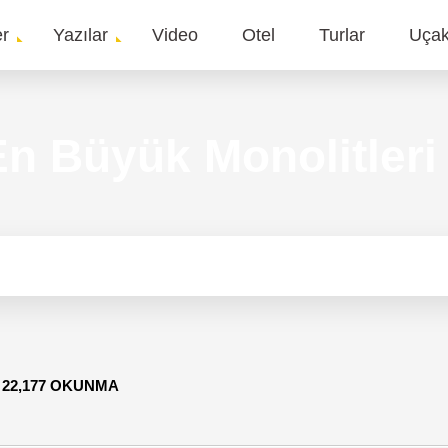
er
Yazılar
Video
Otel
Turlar
Uça
gation
n Büyük Monolitleri
-
22,177 OKUNMA