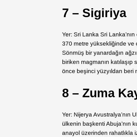
7 – Sigiriya
Yer: Sri Lanka Sri Lanka’nın e
370 metre yüksekliğinde ve ç
Sönmüş bir yanardağın ağzın
biriken magmanın katılaşıp se
önce beşinci yüzyıldan beri m
8 – Zuma Ka
Yer: Nijerya Avustralya’nın 
ülkenin başkenti Abuja’nın 
anayol üzerinden rahatlıkla i