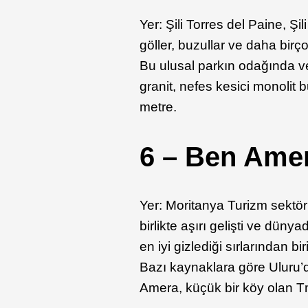
Yer: Şili Torres del Paine, Ş
göller, buzullar ve daha birço
Bu ulusal parkın odağında v
granit, nefes kesici monolit
metre.
6 – Ben Ame
Yer: Moritanya Turizm sektör
birlikte aşırı gelişti ve dün
en iyi gizlediği sırlarından b
Bazı kaynaklara göre Uluru’
Amera, küçük bir köy olan T