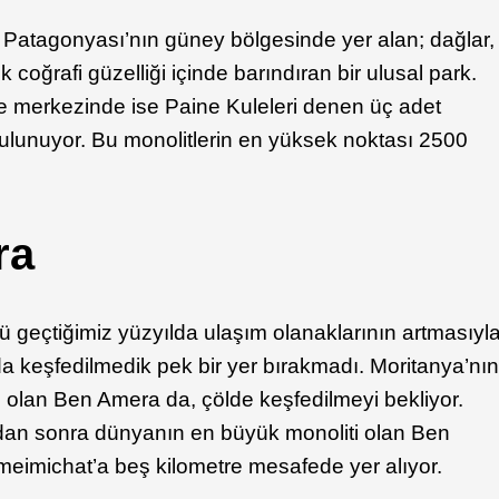
ili Patagonyası’nın güney bölgesinde yer alan; dağlar,
k coğrafi güzelliği içinde barındıran bir ulusal park.
e merkezinde ise Paine Kuleleri denen üç adet
 bulunuyor. Bu monolitlerin en yüksek noktası 2500
ra
ü geçtiğimiz yüzyılda ulaşım olanaklarının artmasıyl
yada keşfedilmedik pek bir yer bırakmadı. Moritanya’nı
iri olan Ben Amera da, çölde keşfedilmeyi bekliyor.
dan sonra dünyanın en büyük monoliti olan Ben
meimichat’a beş kilometre mesafede yer alıyor.