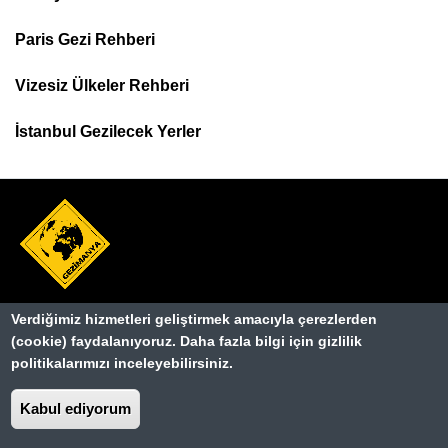
Footer
Paris Gezi Rehberi
Top
Menu
Vizesiz Ülkeler Rehberi
İstanbul Gezilecek Yerler
Hakkımızda
Verdiğimiz hizmetleri geliştirmek amacıyla çerezlerden
Dipnot
(cookie) faydalanıyoruz. Daha fazla bilgi için gizlilik
Kullanım Şartları
politikalarımızı inceleyebilirsiniz.
Gizlilik Sözleşmesi
Kabul ediyorum
İletişim