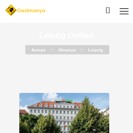
Leipzig Otelleri
Avrupa
Almanya
Leipzig