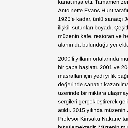
kanat inşa etti. Tamamen ze
Antoinette Evans Hunt tarafı
1925'e kadar, ünlü sanatçı J
ilişkili sütunları boyadı. Çe
müzenin kafe, restoran ve he
alanın da bulunduğu yer ekl
2000'li yılların ortalarında 
bir çaba başlattı. 2001 ve 20
masrafları için yedi yıllık 
değerinde sanatın kazanılma
üzerinde bir miktara ulaşmay
sergileri gerçekleştirerek geli
atıldı. 2015 yılında müzenin
Profesör Kinsaku Nakane tar
büyülemektedir. Müzenin mu