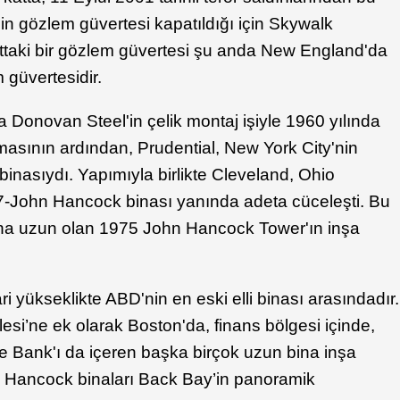
n gözlem güvertesi kapatıldığı için Skywalk
attaki bir gözlem güvertesi şu anda New England'da
 güvertesidir.
a Donovan Steel'in çelik montaj işiyle 1960 yılında
asının ardından, Prudential, New York City'nin
inasıydı. Yapımıyla birlikte Cleveland, Ohio
47-John Hancock binası yanında adeta cüceleşti. Bu
ha uzun olan 1975 John Hancock Tower'ın inşa
i yükseklikte ABD'nin en eski elli binası arasındadır.
si’ne ek olarak Boston'da, finans bölgesi içinde,
e Bank'ı da içeren başka birçok uzun bina inşa
hn Hancock binaları Back Bay’in panoramik