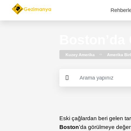
Rehberl
Main
navi
Boston’da 
Kuzey Amerika
Amerika Birl
Eski çağlardan beri gelen tari
Boston
’da görülmeye değer 