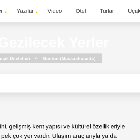
er
Yazılar
Video
Otel
Turlar
Uça
gation
Gezilecek Yerler
eşik Devletleri
Boston (Massachusetts)
hi, gelişmiş kent yapısı ve kültürel özellikleriyle
pek çok yer vardır. Ulaşım araçlarıyla ya da