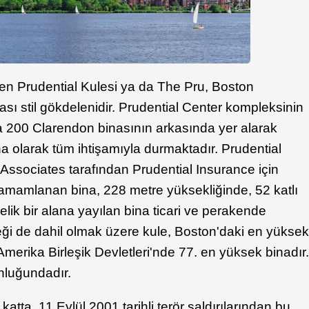
linen Prudential Kulesi ya da The Pru, Boston
ası stil gökdelenidir. Prudential Center kompleksinin
a 200 Clarendon binasının arkasında yer alarak
a olarak tüm ihtişamıyla durmaktadır. Prudential
Associates tarafından Prudential Insurance için
 tamamlanan bina, 228 metre yüksekliğinde, 52 katlı
elik bir alana yayılan bina ticari ve perakende
ireği de dahil olmak üzere kule, Boston'daki en yükse
te Amerika Birleşik Devletleri'nde 77. en yüksek binadır
unluğundadır.
atta, 11 Eylül 2001 tarihli terör saldırılarından bu