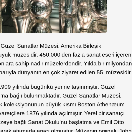
Güzel Sanatlar Müzesi, Amerika Birleşik
üyük müzesidir. 450.000'den fazla sanat eseri içeren
nlara sahip nadir müzelerdendir. Yılda bir milyonda
 itibarıyla dünyanın en çok ziyaret edilen 55. müzesidir.
909 yılında bugünkü yerine taşınmıştır. Güzel
u'na bağlı bulunmaktadır. Güzel Sanatlar Müzesi,
ilk koleksiyonunun büyük kısmı Boston Athenæum
aretçilere 1876 yılında açılmıştır. Yerel bir sanatçı
müzeye bağlı Sanat Okulu'nu başlatma ve Emil Otto
arak atamada aracı olmuştur. Müzenin orijinali, John