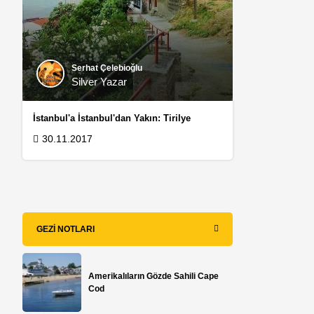
Serhat Çelebioğlu
Silver Yazar
İstanbul'a İstanbul'dan Yakın: Tirilye
30.11.2017
GEZI NOTLARI
Amerikalıların Gözde Sahili Cape
Cod