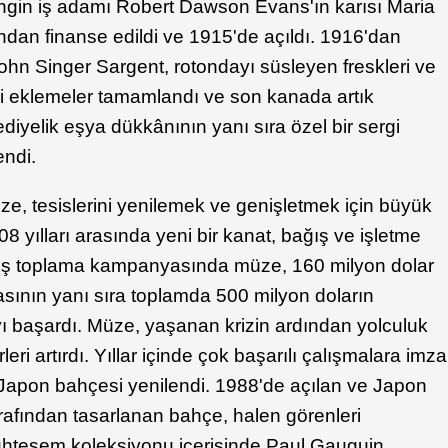
ngin iş adamı Robert Dawson Evans'ın karısı Maria
ndan finanse edildi ve 1915'de açıldı. 1916'dan
ohn Singer Sargent, rotondayı süsleyen freskleri ve
şitli eklemeler tamamlandı ve son kanada artık
diyelik eşya dükkânının yanı sıra özel bir sergi
endi.
müze, tesislerini yenilemek ve genişletmek için büyük
08 yılları arasında yeni bir kanat, bağış ve işletme
bağış toplama kampanyasında müze, 160 milyon dolar
sının yanı sıra toplamda 500 milyon doların
ı başardı. Müze, yaşanan krizin ardından yolculuk
rleri artırdı. Yıllar içinde çok başarılı çalışmalara imza
 Japon bahçesi yenilendi. 1988'de açılan ve Japon
afından tasarlanan bahçe, halen görenleri
hteşem koleksiyonu içerisinde Paul Gauguin,