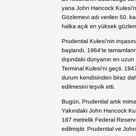
yana John Hancock Kulesi'ni
Gözlemevi adı verilen 50. k
halka açık en yüksek gözlem
Prudential Kulesi’nin inşasın
başlandı. 1964'te tamamlanm
dışındaki dünyanın en uzun b
Terminal Kulesi'ni geçti. 19
durum kendisinden biraz da
edilmesini teşvik etti.
Bugün, Prudential artık mimar
Yakındaki John Hancock Kule
187 metrelik Federal Reserv
edilmiştir. Prudential ve Jo