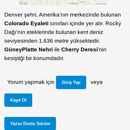
Denver şehri, Amerika’nın merkezinde bulunan
Colorado Eyaleti
sınırları içinde yer alır. Rocky
Dağı’nın eteklerinde bulunan kent deniz
seviyesinden 1.636 metre yüksektedir.
Güney
Platte
Nehri
ile
Cherry
Deresi
’nin
kesiştiği bir konumdadır.
Yorum yapmak için
veya
Giriş Yap
Kayıt Ol
Yazıcı Dostu Sürüm