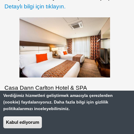
Detaylı bilgi için tıklayın.
Casa Dann Carlton Hotel & SPA
Verdiğimiz hizmetleri geliştirmek amacıyla çerezlerden
(cookie) faydalanıyoruz. Daha fazla bilgi için gizlilik
Hilton Bogotá
politikalarımızı inceleyebilirsiniz.
Özellikler:
Park yeri, teras, bahçe, yüzme
Kabul ediyorum
havuzu, spa ve sağlık merkezi, fitness
merkezi, transfer ve havaalanı servisi, engelli