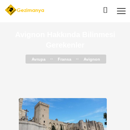
Avignon Hakkında Bilinmesi
Gerekenler
Avrupa
Fransa
Avignon