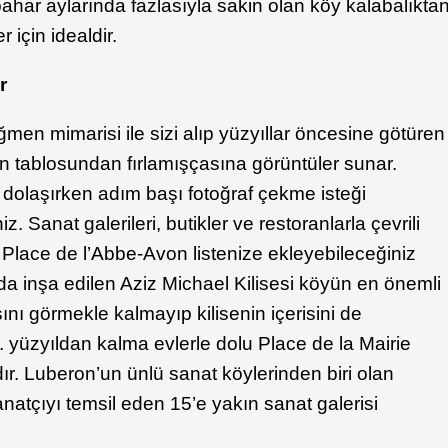
nbahar aylarında fazlasıyla sakin olan köy kalabalıkta
için idealdir.
r
men mimarisi ile sizi alıp yüzyıllar öncesine götüren
n tablosundan fırlamışçasına görüntüler sunar.
a dolaşırken adım başı fotoğraf çekme isteği
z. Sanat galerileri, butikler ve restoranlarla çevrili
Place de l’Abbe-Avon listenize ekleyebileceğiniz
lda inşa edilen Aziz Michael Kilisesi köyün en önemli
sını görmekle kalmayıp kilisenin içerisini de
. yüzyıldan kalma evlerle dolu Place de la Mairie
r. Luberon’un ünlü sanat köylerinden biri olan
anatçıyı temsil eden 15’e yakın sanat galerisi