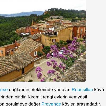
luse
dağlarının eteklerinde yer alan
Roussillon
köyü
rinden biridir. Kiremit rengi evlerin yemyeşil
llon görülmeye değer
Provence
köyleri arasındadır.