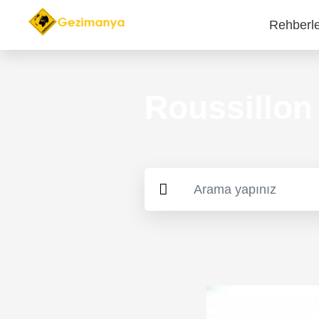
Rehberl
Main
navi
Roussillon