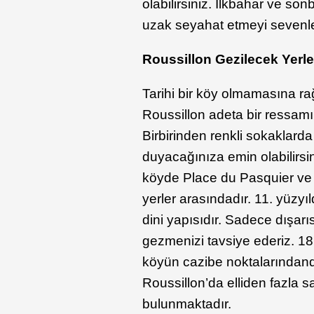
olabilirsiniz. İlkbahar ve so
uzak seyahat etmeyi sevenler 
Roussillon Gezilecek Yerle
Tarihi bir köy olmamasına rağ
Roussillon adeta bir ressamı
Birbirinden renkli sokaklard
duyacağınıza emin olabilirsini
köyde Place du Pasquier ve 
yerler arasındadır. 11. yüzyı
dini yapısıdır. Sadece dışarı
gezmenizi tavsiye ederiz. 18
köyün cazibe noktalarındandı
Roussillon’da elliden fazla s
bulunmaktadır.