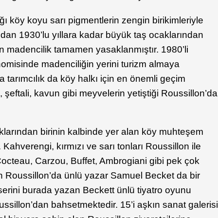
ı köy koyu sarı pigmentlerin zengin birikimleriyle
ından 1930’lu yıllara kadar büyük taş ocaklarından
n madencilik tamamen yasaklanmıştır. 1980’li
nomisinde madenciliğin yerini turizm almaya
ra tarımcılık da köy halkı için en önemli geçim
 şeftali, kavun gibi meyvelerin yetiştiği Roussillon’da
larından birinin kalbinde yer alan köy muhteşem
r. Kahverengi, kırmızı ve sarı tonları Roussillon ile
octeau, Carzou, Buffet, Ambrogiani gibi pek çok
n Roussillon’da ünlü yazar Samuel Becket da bir
eserini burada yazan Beckett ünlü tiyatro oyunu
sillon’dan bahsetmektedir. 15’i aşkın sanat galeris