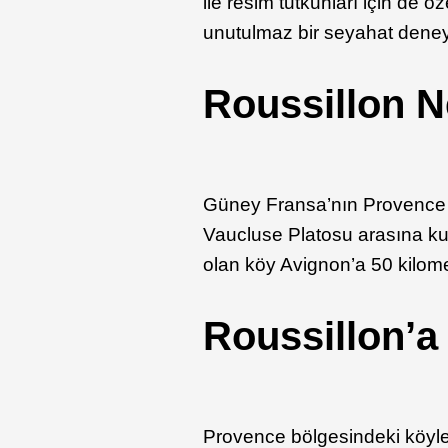
ile resim tutkunları için de ö
unutulmaz bir seyahat deney
Roussillon 
Güney Fransa’nın Provence b
Vaucluse Platosu arasına kur
olan köy Avignon’a 50 kilome
Roussillon’a 
Provence bölgesindeki köyle