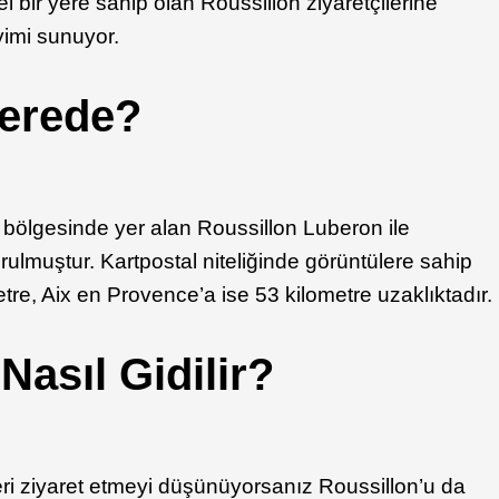
zel bir yere sahip olan Roussillon ziyaretçilerine
imi sunuyor.
Nerede?
ölgesinde yer alan Roussillon Luberon ile
ulmuştur. Kartpostal niteliğinde görüntülere sahip
tre, Aix en Provence’a ise 53 kilometre uzaklıktadır.
Nasıl Gidilir?
ri ziyaret etmeyi düşünüyorsanız Roussillon’u da