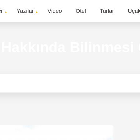
er
Yazılar
Video
Otel
Turlar
Uça
gation
 Hakkında Bilinmesi