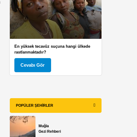
n
En yüksek tecavüz suçuna hangi ülkede
rastlanmaktadır?
Cevabı Gör
POPÜLER ŞEHIRLER
Muğla
Gezi Rehberi