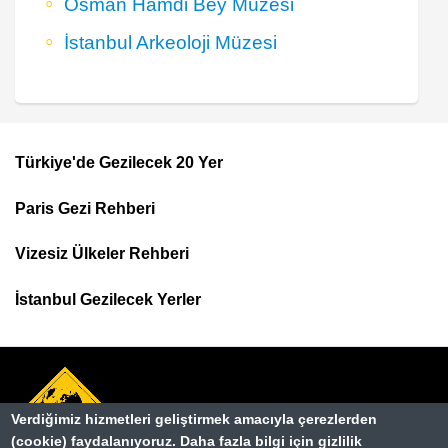
Osman Hamdi Bey Müzesi
İstanbul Arkeoloji Müzesi
Türkiye'de Gezilecek 20 Yer
Footer
Paris Gezi Rehberi
Top
Menu
Vizesiz Ülkeler Rehberi
İstanbul Gezilecek Yerler
Verdiğimiz hizmetleri geliştirmek amacıyla çerezlerden
(cookie) faydalanıyoruz. Daha fazla bilgi için gizlilik