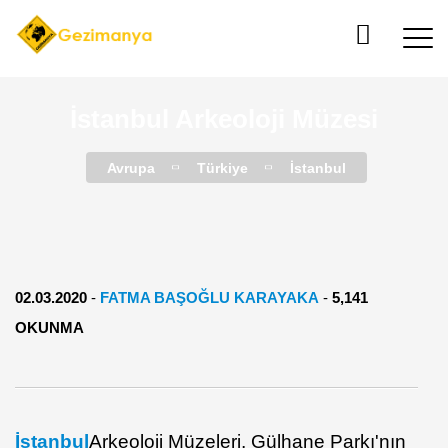
İstanbul Arkeoloji Müzesi
Avrupa
Türkiye
İstanbul
02.03.2020
-
FATMA BAŞOĞLU KARAYAKA
-
5,141
OKUNMA
İstanbul
Arkeoloji Müzeleri, Gülhane Parkı'nın