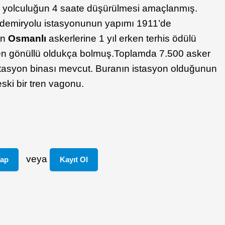
k yolculuğun 4 saate düşürülmesi amaçlanmış.
 demiryolu istasyonunun yapımı 1911’de
an
Osmanlı
askerlerine 1 yıl erken terhis ödülü
yen gönüllü oldukça bolmuş.Toplamda 7.500 asker
tasyon binası mevcut. Buranın istasyon olduğunun
ski bir tren vagonu.
veya
Yap
Kayıt Ol