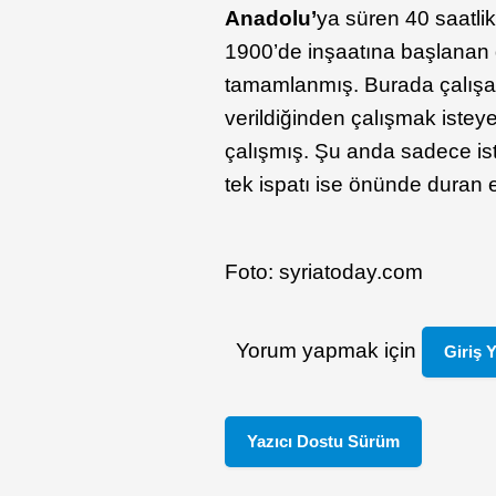
Anadolu’
ya süren 40 saatli
1900’de inşaatına başlanan
tamamlanmış. Burada çalış
verildiğinden çalışmak iste
çalışmış. Şu anda sadece is
tek ispatı ise önünde duran e
Foto: syriatoday.com
Yorum yapmak için
Giriş 
Yazıcı Dostu Sürüm