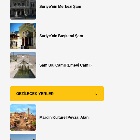
Suriye'nin Merkezi Şam
Suriye'nin Başkenti Şam
Şam Ulu Camii (Emevî Camii)
GEZILECEK YERLER
Mardin Kültürel Peyzaj Alanı