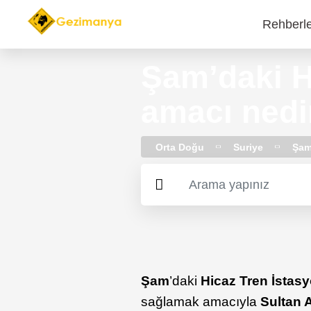
Rehberl
Main
navi
Şam’daki H
amacı nedi
Orta Doğu
Suriye
Şa
Şam
’daki
Hicaz Tren İstas
sağlamak amacıyla
Sultan 