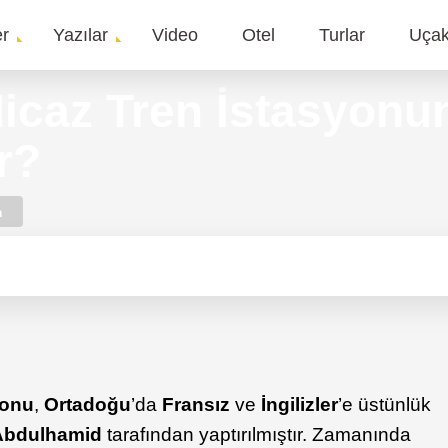
er
Yazılar
Video
Otel
Turlar
Uça
gation
icaz Tren İstasyonun
r?
m
yonu
,
Ortadoğu
’da
Fransız
ve
İngilizler
’e üstünlük
Abdulhamid
tarafından yaptırılmıştır. Zamanında