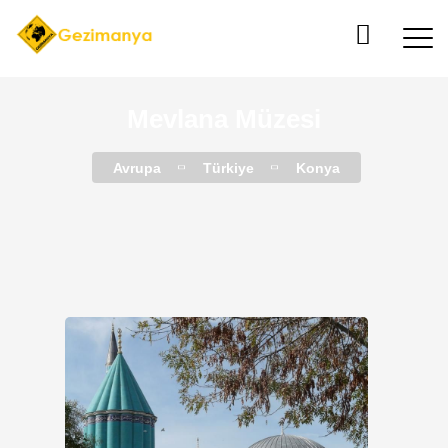
Mevlana Müzesi
Avrupa
Türkiye
Konya