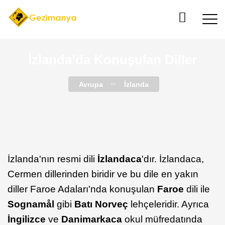
İzlanda’da Konuşulan Diller
Avrupa
İzlanda
İzlanda'nın resmi dili
İzlandaca
'dır. İzlandaca,
Cermen dillerinden biridir ve bu dile en yakın
diller Faroe Adaları'nda konuşulan
Faroe
dili ile
Sognamål
gibi
Batı Norveç
lehçeleridir. Ayrıca
İngilizce
ve
Danimarkaca
okul müfredatında