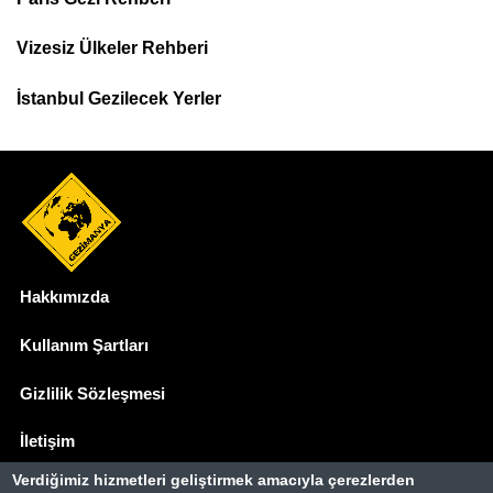
Top
Menu
Vizesiz Ülkeler Rehberi
İstanbul Gezilecek Yerler
Hakkımızda
Dipnot
Kullanım Şartları
Gizlilik Sözleşmesi
İletişim
Verdiğimiz hizmetleri geliştirmek amacıyla çerezlerden
Basında Biz